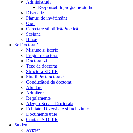
Administrativ
Responsabili programe studiu
Disertație
Planuri de invățământ
Orar
Cercetare științifică/Practică
Sesiune
Burse
Șc.Doctorală
Misiune si istoric
Program doctoral
Doctoranzi
Teze de doctorat
Structura SD IIR
Studii Postdoctorale
Conducători de doctorat
Abilitare
Admitere
Regulamente
Alegeri Scoala Doctorala
Echitate, Diversitate și Incluziune
Documente utile
Contact S.D. IIR
Studenți
Avizier