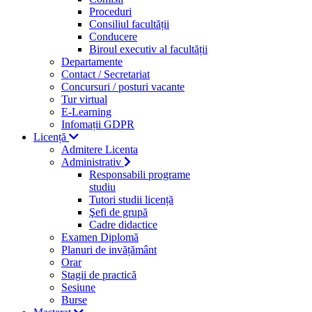
Proceduri
Consiliul facultății
Conducere
Biroul executiv al facultății
Departamente
Contact / Secretariat
Concursuri / posturi vacante
Tur virtual
E-Learning
Infomații GDPR
Licență
Admitere Licenta
Administrativ
Responsabili programe
studiu
Tutori studii licență
Şefi de grupă
Cadre didactice
Examen Diplomă
Planuri de invățământ
Orar
Stagii de practică
Sesiune
Burse