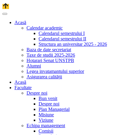
Acasă
Calendar academic
Calendarul semestrului I
Calendarul semestrului II
Structura an universitar 2025 - 2026
Baza de date secretariat
Taxe de studii 2025-2026
Hotarari Senat UNSTPB
Alumni
Legea invatamantului superior
Asigurarea calității
Acasă
Facultate
Despre noi
Bun venit
Despre noi
Plan Managerial
Misiune
Viziune
Echipa management
Comisii