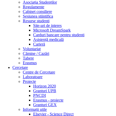
Asociația Studenților
Regulamente
Cabinet consiliere
Sesiunea stiintifica
Resurse studenti
Site-uri de interes
Microsoft DreamSpark
Carduri bancare pentru studenti
Asistență medicală
Carieră
Voluntariat
Cămine / Cazări
Tabere
Erasmus
Cercetare
Centre de Cercetare
Laboratoare
Proiecte
Horizon 2020
Granturi UPB
PNCDI
Erasmus - proiecte
Granturi GEX
Informații utile
Elsevier - Science Direct