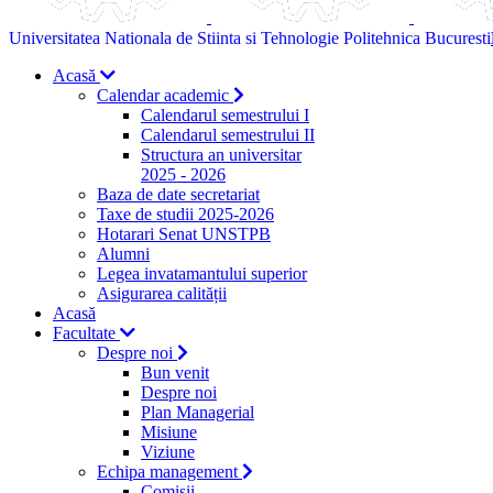
Universitatea Nationala de Stiinta si Tehnologie Politehnica Bucuresti
Acasă
Calendar academic
Calendarul semestrului I
Calendarul semestrului II
Structura an universitar
2025 - 2026
Baza de date secretariat
Taxe de studii 2025-2026
Hotarari Senat UNSTPB
Alumni
Legea invatamantului superior
Asigurarea calității
Acasă
Facultate
Despre noi
Bun venit
Despre noi
Plan Managerial
Misiune
Viziune
Echipa management
Comisii