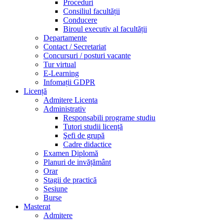
Proceduri
Consiliul facultății
Conducere
Biroul executiv al facultății
Departamente
Contact / Secretariat
Concursuri / posturi vacante
Tur virtual
E-Learning
Infomații GDPR
Licență
Admitere Licenta
Administrativ
Responsabili programe studiu
Tutori studii licență
Şefi de grupă
Cadre didactice
Examen Diplomă
Planuri de invățământ
Orar
Stagii de practică
Sesiune
Burse
Masterat
Admitere