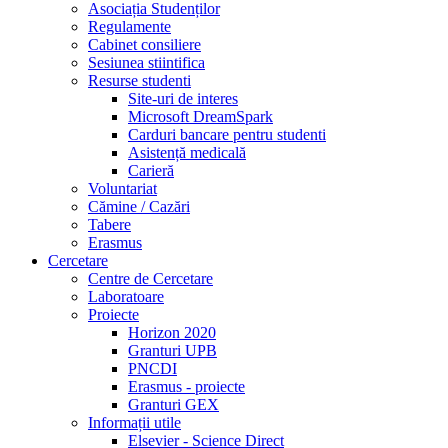
Asociația Studenților
Regulamente
Cabinet consiliere
Sesiunea stiintifica
Resurse studenti
Site-uri de interes
Microsoft DreamSpark
Carduri bancare pentru studenti
Asistență medicală
Carieră
Voluntariat
Cămine / Cazări
Tabere
Erasmus
Cercetare
Centre de Cercetare
Laboratoare
Proiecte
Horizon 2020
Granturi UPB
PNCDI
Erasmus - proiecte
Granturi GEX
Informații utile
Elsevier - Science Direct