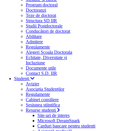
Program doctoral
Doctoranzi
Teze de doctorat
Structura SD IIR
Studii Postdoctorale
Conducători de doctorat
Abilitare
Admitere
Regulamente
Alegeri Scoala Doctorala
Echitate, Diversitate și
Incluziune
Documente utile
Contact S.D. IIR
Studenți
Avizier
Asociația Studenților
Regulamente
Cabinet consiliere
Sesiunea stiintifica
Resurse studenti
Site-uri de interes
Microsoft DreamSpark
Carduri bancare pentru studenti