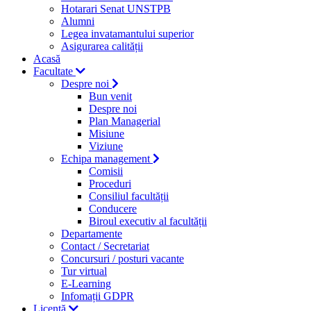
Hotarari Senat UNSTPB
Alumni
Legea invatamantului superior
Asigurarea calității
Acasă
Facultate
Despre noi
Bun venit
Despre noi
Plan Managerial
Misiune
Viziune
Echipa management
Comisii
Proceduri
Consiliul facultății
Conducere
Biroul executiv al facultății
Departamente
Contact / Secretariat
Concursuri / posturi vacante
Tur virtual
E-Learning
Infomații GDPR
Licență