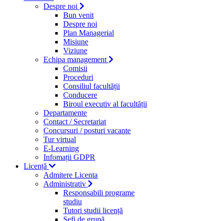
Despre noi
Bun venit
Despre noi
Plan Managerial
Misiune
Viziune
Echipa management
Comisii
Proceduri
Consiliul facultății
Conducere
Biroul executiv al facultății
Departamente
Contact / Secretariat
Concursuri / posturi vacante
Tur virtual
E-Learning
Infomații GDPR
Licență
Admitere Licenta
Administrativ
Responsabili programe
studiu
Tutori studii licență
Şefi de grupă