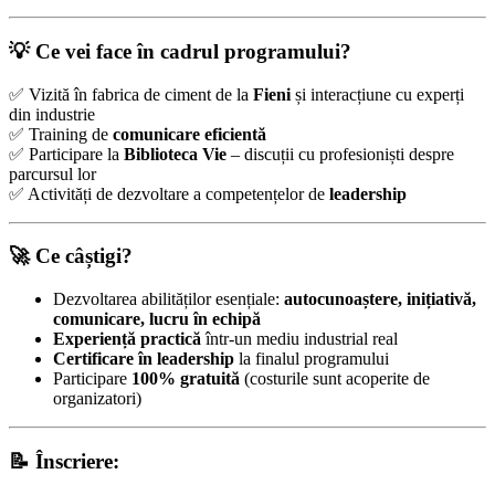
💡 Ce vei face în cadrul programului?
✅ Vizită în fabrica de ciment de la
Fieni
și interacțiune cu experți
din industrie
✅ Training de
comunicare eficientă
✅ Participare la
Biblioteca Vie
– discuții cu profesioniști despre
parcursul lor
✅ Activități de dezvoltare a competențelor de
leadership
🚀 Ce câștigi?
Dezvoltarea abilităților esențiale:
autocunoaștere, inițiativă,
comunicare, lucru în echipă
Experiență practică
într-un mediu industrial real
Certificare în leadership
la finalul programului
Participare
100% gratuită
(costurile sunt acoperite de
organizatori)
📝 Înscriere: