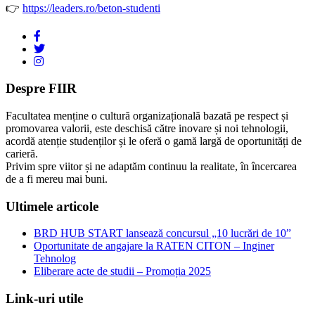
👉
https://leaders.ro/beton-studenti
Despre FIIR
Facultatea menține o cultură organizațională bazată pe respect și
promovarea valorii, este deschisă către inovare și noi tehnologii,
acordă atenție studenților și le oferă o gamă largă de oportunități de
carieră.
Privim spre viitor și ne adaptăm continuu la realitate, în încercarea
de a fi mereu mai buni.
Ultimele articole
BRD HUB START lansează concursul „10 lucrări de 10”
Oportunitate de angajare la RATEN CITON – Inginer
Tehnolog
Eliberare acte de studii – Promoția 2025
Link-uri utile