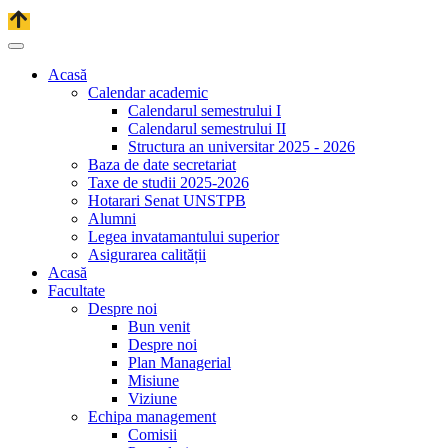
Acasă
Calendar academic
Calendarul semestrului I
Calendarul semestrului II
Structura an universitar 2025 - 2026
Baza de date secretariat
Taxe de studii 2025-2026
Hotarari Senat UNSTPB
Alumni
Legea invatamantului superior
Asigurarea calității
Acasă
Facultate
Despre noi
Bun venit
Despre noi
Plan Managerial
Misiune
Viziune
Echipa management
Comisii