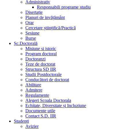
Administrativ
Responsabili programe studiu
Disertație
Planuri de invățământ
Orar
Cercetare științifică/Practică
Sesiune
Burse
Șc.Doctorală
Misiune si istoric
Program doctoral
Doctoranzi
Teze de doctorat
Structura SD IIR
Studii Postdoctorale
Conducători de doctorat
Abilitare
Admitere
Regulamente
Alegeri Scoala Doctorala
Echitate, Diversitate și Incluziune
Documente utile
Contact S.D. IIR
Studenți
Avizier