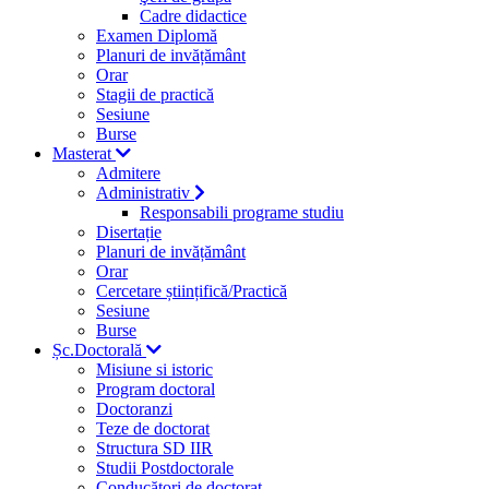
Cadre didactice
Examen Diplomă
Planuri de invățământ
Orar
Stagii de practică
Sesiune
Burse
Masterat
Admitere
Administrativ
Responsabili programe studiu
Disertație
Planuri de invățământ
Orar
Cercetare științifică/Practică
Sesiune
Burse
Șc.Doctorală
Misiune si istoric
Program doctoral
Doctoranzi
Teze de doctorat
Structura SD IIR
Studii Postdoctorale
Conducători de doctorat