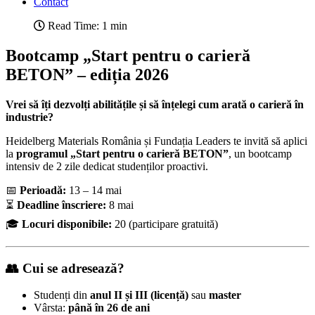
Contact
Read Time: 1 min
Bootcamp „Start pentru o carieră
BETON” – ediția 2026
Vrei să îți dezvolți abilitățile și să înțelegi cum arată o carieră în
industrie?
Heidelberg Materials România și Fundația Leaders te invită să aplici
la
programul „Start pentru o carieră BETON”
, un bootcamp
intensiv de 2 zile dedicat studenților proactivi.
📅
Perioadă:
13 – 14 mai
⏳
Deadline înscriere:
8 mai
🎓
Locuri disponibile:
20 (participare gratuită)
👥 Cui se adresează?
Studenți din
anul II și III (licență)
sau
master
Vârsta:
până în 26 de ani