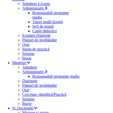
Admitere Licenta
Administrativ
Responsabili programe
studiu
Tutori studii licență
Şefi de grupă
Cadre didactice
Examen Diplomă
Planuri de invățământ
Orar
Stagii de practică
Sesiune
Burse
Masterat
Admitere
Administrativ
Responsabili programe studiu
Disertație
Planuri de invățământ
Orar
Cercetare științifică/Practică
Sesiune
Burse
Șc.Doctorală
Misiune si istoric