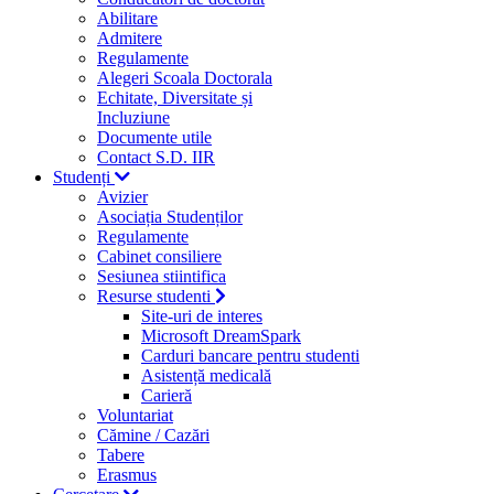
Abilitare
Admitere
Regulamente
Alegeri Scoala Doctorala
Echitate, Diversitate și
Incluziune
Documente utile
Contact S.D. IIR
Studenți
Avizier
Asociația Studenților
Regulamente
Cabinet consiliere
Sesiunea stiintifica
Resurse studenti
Site-uri de interes
Microsoft DreamSpark
Carduri bancare pentru studenti
Asistență medicală
Carieră
Voluntariat
Cămine / Cazări
Tabere
Erasmus