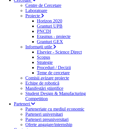
Cercetare
Centre de Cercetare
Laboratoare
Proiecte
Horizon 2020
Granturi UPB
PNCDI
Erasmus - proiecte
Granturi GEX
Informații utile
Elsevier - Science Direct
Scopus
Strategie
Proceduri / Decizii
Teme de cercetare
Comisii avizare proiecte
Echipe de robotică
Manifestări științifice
Student Design & Manufacturing
Competition
Parteneri
Parteneriate cu mediul economic
Parteneri universitari
Parteneri preuniversitari
Oferte angajare/internship