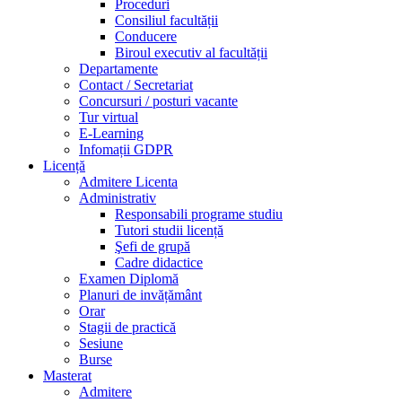
Proceduri
Consiliul facultății
Conducere
Biroul executiv al facultății
Departamente
Contact / Secretariat
Concursuri / posturi vacante
Tur virtual
E-Learning
Infomații GDPR
Licență
Admitere Licenta
Administrativ
Responsabili programe studiu
Tutori studii licență
Şefi de grupă
Cadre didactice
Examen Diplomă
Planuri de invățământ
Orar
Stagii de practică
Sesiune
Burse
Masterat
Admitere