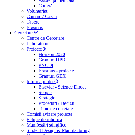
Asistență medicală
Carieră
Voluntariat
Cămine / Cazări
Tabere
Erasmus
Cercetare
Centre de Cercetare
Laboratoare
Proiecte
Horizon 2020
Granturi UPB
PNCDI
Erasmus - proiecte
Granturi GEX
Informații utile
Elsevier - Science Direct
Scopus
Strategie
Proceduri / Decizii
Teme de cercetare
Comisii avizare proiecte
Echipe de robotică
Manifestări științifice
Student Design & Manufacturing