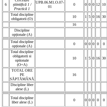
Cercetare
UPB.06.M1.O.07-
6
știintifică 1 /
0
0
0
0
12
10
01
Practică 1
Total discipline
10
1
5
0
16
30
obligatorii (O)
16
Discipline
opționale (A)
Total discipline
0
0
0
0
0
0
opționale (A)
Total discipline
obligatorii si
10
1
5
0
16
30
optionale
(O+A)
TOTAL ORE
PE
16
SĂPTĂMÂNĂ
Discipline liber
alese (L)
Total discipline
0
0
0
0
0
0
liber alese (L)