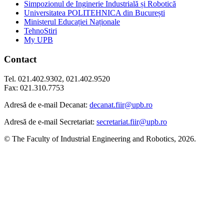
Simpozionul de Inginerie Industrială și Robotică
Universitatea POLITEHNICA din București
Ministerul Educației Naționale
TehnoStiri
My UPB
Contact
Tel. 021.402.9302, 021.402.9520
Fax: 021.310.7753
Adresă de e-mail Decanat:
decanat.fiir@upb.ro
Adresă de e-mail Secretariat:
secretariat.fiir@upb.ro
© The Faculty of Industrial Engineering and Robotics, 2026.