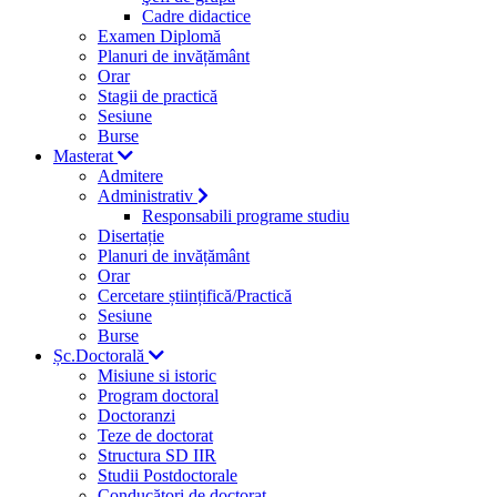
Cadre didactice
Examen Diplomă
Planuri de invățământ
Orar
Stagii de practică
Sesiune
Burse
Masterat
Admitere
Administrativ
Responsabili programe studiu
Disertație
Planuri de invățământ
Orar
Cercetare științifică/Practică
Sesiune
Burse
Șc.Doctorală
Misiune si istoric
Program doctoral
Doctoranzi
Teze de doctorat
Structura SD IIR
Studii Postdoctorale
Conducători de doctorat