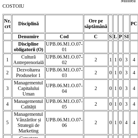
Mihnea
COSTOIU
Nr.
Ore pe
Disciplină
PC
crt
săptămână
Denumire
Cod
C
S
L
P
SI
Discipline
UPB.06.M1.O.07-
obligatorii (O)
01
Cultură
UPB.06.M1.O.07-
1
2
1
1
0
3
4
Antreprenorială
02
Dezvoltarea
UPB.06.M1.O.07-
2
2
0
1
0
3
4
Produselor 1
03
Managementul
UPB.06.M1.O.07-
3
Capitalului
2
0
1
0
3
4
04
Uman
Managementul
UPB.06.M1.O.07-
4
2
0
1
0
3
4
Calității
05
Managementul
Vânzărilor și
UPB.06.M1.O.07-
5
2
0
1
0
4
4
Strategii de
06
Marketing