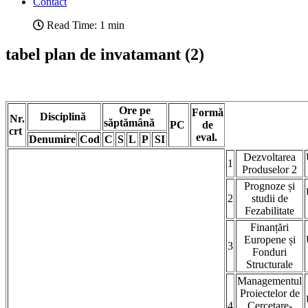
Contact
Read Time: 1 min
tabel plan de invatamant (2)
Ore pe
Formă
Disciplină
Nr.
săptămână
PC
de
crt
eval.
Denumire
Cod
C
S
L
P
SI
Dezvoltarea
1
Produselor 2
Prognoze și
2
studii de
Fezabilitate
Finanțări
Europene și
3
Fonduri
Structurale
Managementul
Proiectelor de
4
Cercetare-