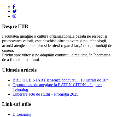
Despre FIIR
Facultatea menține o cultură organizațională bazată pe respect și
promovarea valorii, este deschisă către inovare și noi tehnologii,
acordă atenție studenților și le oferă o gamă largă de oportunități de
carieră.
Privim spre viitor și ne adaptăm continuu la realitate, în încercarea
de a fi mereu mai buni.
Ultimele articole
BRD HUB START lansează concursul „10 lucrări de 10”
Oportunitate de angajare la RATEN CITON – Inginer
Tehnolog
Eliberare acte de studii – Promoția 2025
Link-uri utile
E-Learning