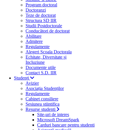
Program doctoral
Doctoranzi
Teze de doctorat
Structura SD IIR
Studii Postdoctorale
Conducători de doctorat
Abilitare
Admitere
Regulamente
Alegeri Scoala Doctorala
Echitate, Diversitate și
Incluziune
Documente utile
Contact S.D. IIR
Studenți
Avizier
Asociația Studenților
Regulamente
Cabinet consiliere
Sesiunea stiintifica
Resurse studenti
Site-uri de interes
Microsoft DreamSpark
Carduri bancare pentru studenti