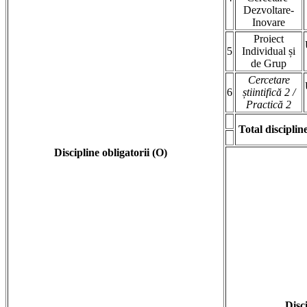
Dezvoltare-
Inovare
Proiect
5
Individual și
de Grup
Cercetare
6
știintifică 2 /
Practică 2
Total disciplin
Discipline obligatorii (O)
Disci