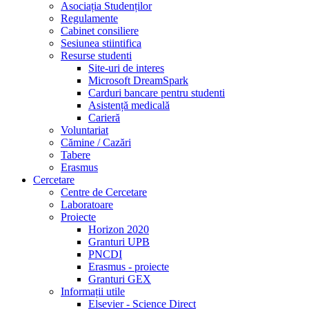
Asociația Studenților
Regulamente
Cabinet consiliere
Sesiunea stiintifica
Resurse studenti
Site-uri de interes
Microsoft DreamSpark
Carduri bancare pentru studenti
Asistență medicală
Carieră
Voluntariat
Cămine / Cazări
Tabere
Erasmus
Cercetare
Centre de Cercetare
Laboratoare
Proiecte
Horizon 2020
Granturi UPB
PNCDI
Erasmus - proiecte
Granturi GEX
Informații utile
Elsevier - Science Direct