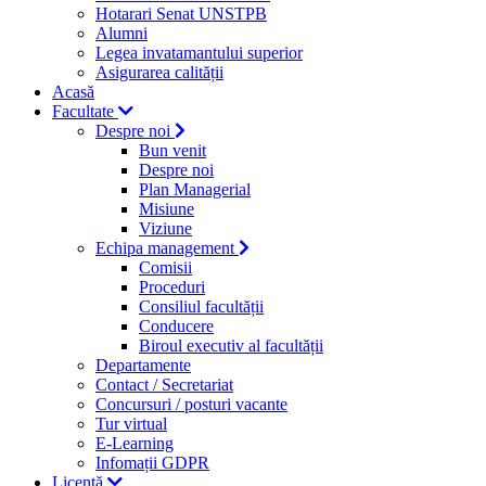
Hotarari Senat UNSTPB
Alumni
Legea invatamantului superior
Asigurarea calității
Acasă
Facultate
Despre noi
Bun venit
Despre noi
Plan Managerial
Misiune
Viziune
Echipa management
Comisii
Proceduri
Consiliul facultății
Conducere
Biroul executiv al facultății
Departamente
Contact / Secretariat
Concursuri / posturi vacante
Tur virtual
E-Learning
Infomații GDPR
Licență