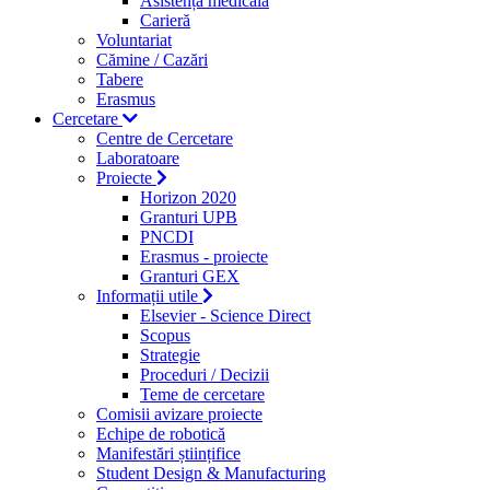
Asistență medicală
Carieră
Voluntariat
Cămine / Cazări
Tabere
Erasmus
Cercetare
Centre de Cercetare
Laboratoare
Proiecte
Horizon 2020
Granturi UPB
PNCDI
Erasmus - proiecte
Granturi GEX
Informații utile
Elsevier - Science Direct
Scopus
Strategie
Proceduri / Decizii
Teme de cercetare
Comisii avizare proiecte
Echipe de robotică
Manifestări științifice
Student Design & Manufacturing