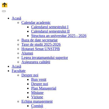
Acasă
Calendar academic
Calendarul semestrului I
Calendarul semestrului II
Structura an universitar 2025 - 2026
Baza de date secretariat
Taxe de studii 2025-2026
Hotarari Senat UNSTPB
Alumni
Legea invatamantului superior
Asigurarea calității
Acasă
Facultate
Despre noi
Bun venit
Despre noi
Plan Managerial
Misiune
Viziune
Echipa management
Comisii