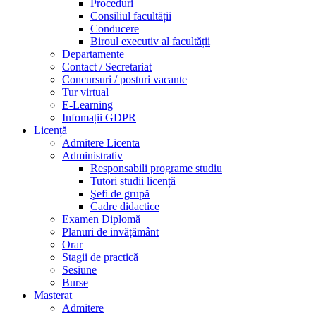
Proceduri
Consiliul facultății
Conducere
Biroul executiv al facultății
Departamente
Contact / Secretariat
Concursuri / posturi vacante
Tur virtual
E-Learning
Infomații GDPR
Licență
Admitere Licenta
Administrativ
Responsabili programe studiu
Tutori studii licență
Şefi de grupă
Cadre didactice
Examen Diplomă
Planuri de invățământ
Orar
Stagii de practică
Sesiune
Burse
Masterat
Admitere