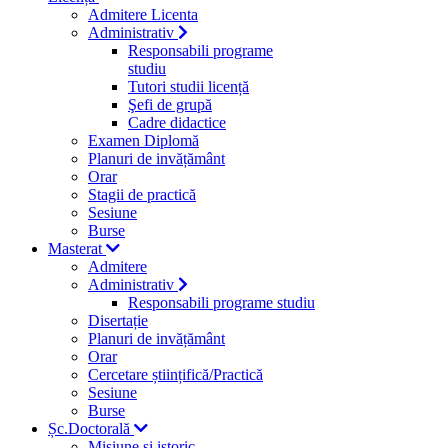
Admitere Licenta
Administrativ
Responsabili programe
studiu
Tutori studii licență
Şefi de grupă
Cadre didactice
Examen Diplomă
Planuri de invățământ
Orar
Stagii de practică
Sesiune
Burse
Masterat
Admitere
Administrativ
Responsabili programe studiu
Disertație
Planuri de invățământ
Orar
Cercetare științifică/Practică
Sesiune
Burse
Șc.Doctorală
Misiune si istoric