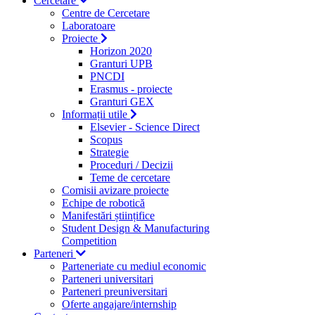
Cercetare
Centre de Cercetare
Laboratoare
Proiecte
Horizon 2020
Granturi UPB
PNCDI
Erasmus - proiecte
Granturi GEX
Informații utile
Elsevier - Science Direct
Scopus
Strategie
Proceduri / Decizii
Teme de cercetare
Comisii avizare proiecte
Echipe de robotică
Manifestări științifice
Student Design & Manufacturing
Competition
Parteneri
Parteneriate cu mediul economic
Parteneri universitari
Parteneri preuniversitari
Oferte angajare/internship