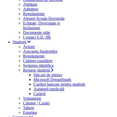
Abilitare
Admitere
Regulamente
Alegeri Scoala Doctorala
Echitate, Diversitate și
Incluziune
Documente utile
Contact S.D. IIR
Studenți
Avizier
Asociația Studenților
Regulamente
Cabinet consiliere
Sesiunea stiintifica
Resurse studenti
Site-uri de interes
Microsoft DreamSpark
Carduri bancare pentru studenti
Asistență medicală
Carieră
Voluntariat
Cămine / Cazări
Tabere
Erasmus