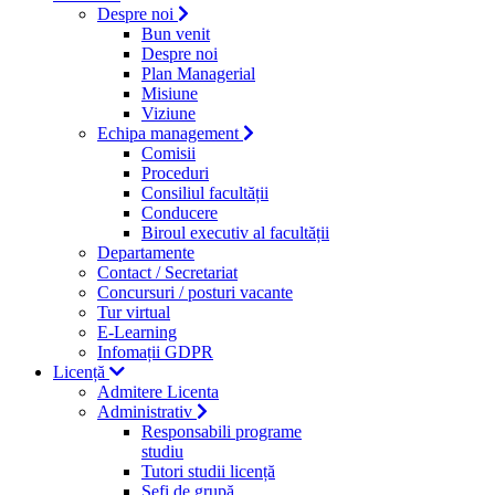
Despre noi
Bun venit
Despre noi
Plan Managerial
Misiune
Viziune
Echipa management
Comisii
Proceduri
Consiliul facultății
Conducere
Biroul executiv al facultății
Departamente
Contact / Secretariat
Concursuri / posturi vacante
Tur virtual
E-Learning
Infomații GDPR
Licență
Admitere Licenta
Administrativ
Responsabili programe
studiu
Tutori studii licență
Şefi de grupă