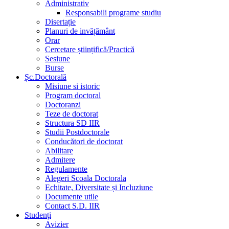
Administrativ
Responsabili programe studiu
Disertație
Planuri de invățământ
Orar
Cercetare științifică/Practică
Sesiune
Burse
Șc.Doctorală
Misiune si istoric
Program doctoral
Doctoranzi
Teze de doctorat
Structura SD IIR
Studii Postdoctorale
Conducători de doctorat
Abilitare
Admitere
Regulamente
Alegeri Scoala Doctorala
Echitate, Diversitate și Incluziune
Documente utile
Contact S.D. IIR
Studenți
Avizier