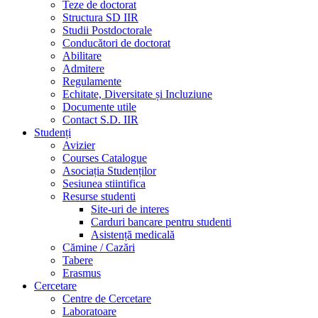
Teze de doctorat
Structura SD IIR
Studii Postdoctorale
Conducători de doctorat
Abilitare
Admitere
Regulamente
Echitate, Diversitate și Incluziune
Documente utile
Contact S.D. IIR
Studenți
Avizier
Courses Catalogue
Asociația Studenților
Sesiunea stiintifica
Resurse studenti
Site-uri de interes
Carduri bancare pentru studenti
Asistență medicală
Cămine / Cazări
Tabere
Erasmus
Cercetare
Centre de Cercetare
Laboratoare