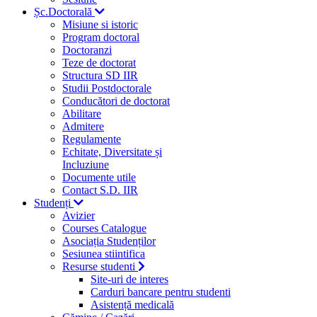
Șc.Doctorală
Misiune si istoric
Program doctoral
Doctoranzi
Teze de doctorat
Structura SD IIR
Studii Postdoctorale
Conducători de doctorat
Abilitare
Admitere
Regulamente
Echitate, Diversitate și
Incluziune
Documente utile
Contact S.D. IIR
Studenți
Avizier
Courses Catalogue
Asociația Studenților
Sesiunea stiintifica
Resurse studenti
Site-uri de interes
Carduri bancare pentru studenti
Asistență medicală