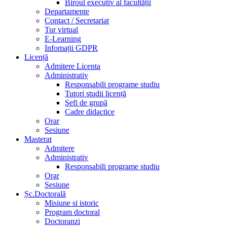
Biroul executiv al facultății
Departamente
Contact / Secretariat
Tur virtual
E-Learning
Infomații GDPR
Licență
Admitere Licenta
Administrativ
Responsabili programe studiu
Tutori studii licență
Şefi de grupă
Cadre didactice
Orar
Sesiune
Masterat
Admitere
Administrativ
Responsabili programe studiu
Orar
Sesiune
Șc.Doctorală
Misiune si istoric
Program doctoral
Doctoranzi