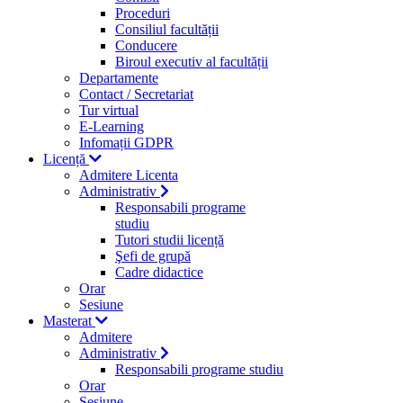
Proceduri
Consiliul facultății
Conducere
Biroul executiv al facultății
Departamente
Contact / Secretariat
Tur virtual
E-Learning
Infomații GDPR
Licență
Admitere Licenta
Administrativ
Responsabili programe
studiu
Tutori studii licență
Şefi de grupă
Cadre didactice
Orar
Sesiune
Masterat
Admitere
Administrativ
Responsabili programe studiu
Orar
Sesiune