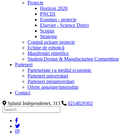
Proiecte
Horizon 2020
PNCDI
Erasmus - proiecte
Elsevier - Science Direct
Scopus
Strategie
Comisii avizare proiecte
Echipe de robotică
Manifestări științifice
Student Design & Manufacturing Competition
Parteneri
Parteneriate cu mediul economic
Parteneri universitari
Parteneri preuniversitari
Oferte angajare/internship
Contact
Splaiul Independentei, 313
0214029302