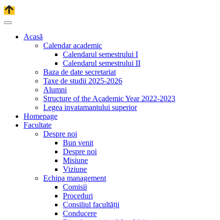
Acasă
Calendar academic
Calendarul semestrului I
Calendarul semestrului II
Baza de date secretariat
Taxe de studii 2025-2026
Alumni
Structure of the Academic Year 2022-2023
Legea invatamantului superior
Homepage
Facultate
Despre noi
Bun venit
Despre noi
Misiune
Viziune
Echipa management
Comisii
Proceduri
Consiliul facultății
Conducere