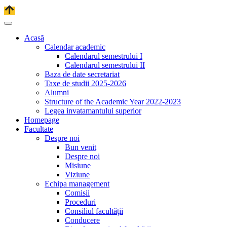
Acasă
Calendar academic
Calendarul semestrului I
Calendarul semestrului II
Baza de date secretariat
Taxe de studii 2025-2026
Alumni
Structure of the Academic Year 2022-2023
Legea invatamantului superior
Homepage
Facultate
Despre noi
Bun venit
Despre noi
Misiune
Viziune
Echipa management
Comisii
Proceduri
Consiliul facultății
Conducere