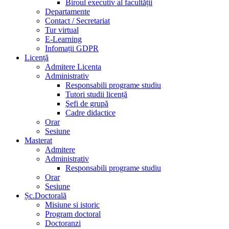
Biroul executiv al facultății
Departamente
Contact / Secretariat
Tur virtual
E-Learning
Infomații GDPR
Licență
Admitere Licenta
Administrativ
Responsabili programe studiu
Tutori studii licență
Şefi de grupă
Cadre didactice
Orar
Sesiune
Masterat
Admitere
Administrativ
Responsabili programe studiu
Orar
Sesiune
Șc.Doctorală
Misiune si istoric
Program doctoral
Doctoranzi