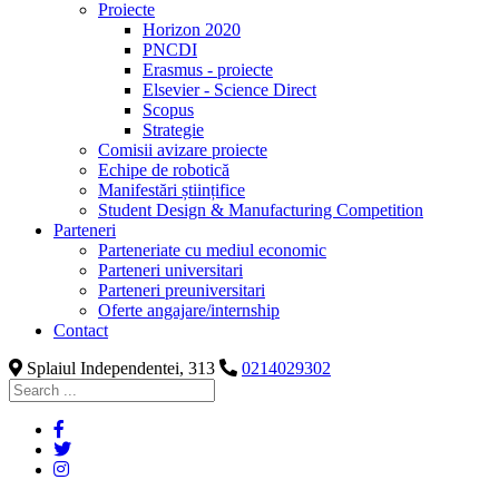
Proiecte
Horizon 2020
PNCDI
Erasmus - proiecte
Elsevier - Science Direct
Scopus
Strategie
Comisii avizare proiecte
Echipe de robotică
Manifestări științifice
Student Design & Manufacturing Competition
Parteneri
Parteneriate cu mediul economic
Parteneri universitari
Parteneri preuniversitari
Oferte angajare/internship
Contact
Splaiul Independentei, 313
0214029302