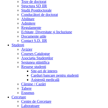
Teze de doctorat
Structura SD IIR
Studii Postdoctorale
Conducători de doctorat
Abilitare
Admitere
Regulamente
Echitate, Diversitate și Incluziune
Documente utile
Contact S.D. IIR
Studenți
Avizier
Courses Catalogue
Asociația Studenților
Sesiunea stiintifica
Resurse studenti
Site-uri de interes
Carduri bancare pentru studenti
Asistență medicală
Cămine / Cazări
Tabere
Erasmus
Cercetare
Centre de Cercetare
Laboratoare