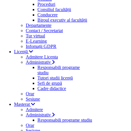
Proceduri
Consiliul facultății
Conducere
Biroul executiv al facultății
Departamente
Contact / Secretariat
Tur virtual
E-Learning
Infomații GDPR
Licență
Admitere Licenta
Administrativ
Responsabili programe
studiu
Tutori studii licență
Şefi de grupă
Cadre didactice
Orar
Sesiune
Masterat
Admitere
Administrativ
Responsabili programe studiu
Orar
Sesiune