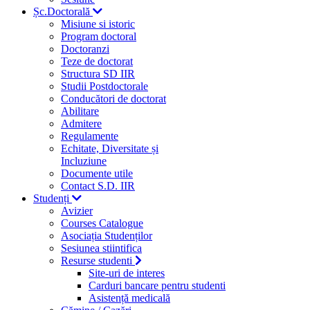
Șc.Doctorală
Misiune si istoric
Program doctoral
Doctoranzi
Teze de doctorat
Structura SD IIR
Studii Postdoctorale
Conducători de doctorat
Abilitare
Admitere
Regulamente
Echitate, Diversitate și
Incluziune
Documente utile
Contact S.D. IIR
Studenți
Avizier
Courses Catalogue
Asociația Studenților
Sesiunea stiintifica
Resurse studenti
Site-uri de interes
Carduri bancare pentru studenti
Asistență medicală