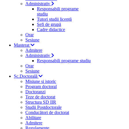
Administrativ
Responsabili programe
studiu
Tutori studii licență
Şefi de grupă
Cadre didactice
Orar
Sesiune
Masterat
Admitere
Administrativ
Responsabili programe studiu
Orar
Sesiune
Șc.Doctorală
Misiune si istoric
Program doctoral
Doctoranzi
Teze de doctorat
Structura SD IIR
Studii Postdoctorale
Conducători de doctorat
Abilitare
Admitere
Regulamente