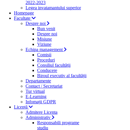
2022-2023
Legea invatamantului superior
Homepage
Facultate
Despre noi
Bun venit
Despre noi
Misiune
Viziune
Echipa management
Comisii
Proceduri
Consiliul facultății
Conducere
Biroul executiv al facultății
Departamente
Contact / Secretariat
Tur virtual
E-Learning
Infomații GDPR
Licență
Admitere Licenta
Administrativ
Responsabili programe
studiu