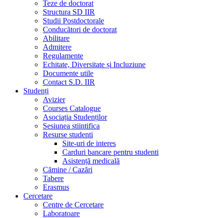
Teze de doctorat
Structura SD IIR
Studii Postdoctorale
Conducători de doctorat
Abilitare
Admitere
Regulamente
Echitate, Diversitate și Incluziune
Documente utile
Contact S.D. IIR
Studenți
Avizier
Courses Catalogue
Asociația Studenților
Sesiunea stiintifica
Resurse studenti
Site-uri de interes
Carduri bancare pentru studenti
Asistență medicală
Cămine / Cazări
Tabere
Erasmus
Cercetare
Centre de Cercetare
Laboratoare