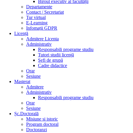
Biroul executiv al facultății
Departamente
Contact / Secretariat
Tur virtual
E-Learning
Infomații GDPR
Licență
Admitere Licenta
Administrativ
Responsabili programe studiu
Tutori studii licență
Şefi de grupă
Cadre didactice
Orar
Sesiune
Masterat
Admitere
Administrativ
Responsabili programe studiu
Orar
Sesiune
Șc.Doctorală
Misiune si istoric
Program doctoral
Doctoranzi