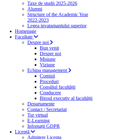
Taxe de studii 2025-2026
Alumni
Structure of the Academic Year
2022-2023
Legea invatamantului superior
Homepage
Facultate
Despre noi
Bun venit
Despre noi
Misiune
Viziune
Echipa management
Comisii
Proceduri
Consiliul facultății
Conducere
Biroul executiv al facultății
Departamente
Contact / Secretariat
Tur virtual
E-Learning
Infomații GDPR
Licență
Admitere Licenta