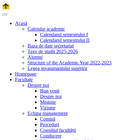
Acasă
Calendar academic
Calendarul semestrului I
Calendarul semestrului II
Baza de date secretariat
Taxe de studii 2025-2026
Alumni
Structure of the Academic Year 2022-2023
Legea invatamantului superior
Homepage
Facultate
Despre noi
Bun venit
Despre noi
Misiune
Viziune
Echipa management
Comisii
Proceduri
Consiliul facultății
Conducere