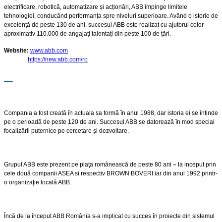
electrificare, robotică, automatizare și acționări, ABB împinge limitele
tehnologiei, conducând performanța spre niveluri superioare. Având o istorie de
excelență de peste 130 de ani, succesul ABB este realizat cu ajutorul celor
aproximativ 110.000 de angajați talentați din peste 100 de țări.
Website:
www.abb.com
https://new.abb.com/ro
Compania a fost creată în actuala sa formă în anul 1988, dar istoria ei se întinde
pe o perioadă de peste 120 de ani. Succesul ABB se datorează în mod special
focalizării puternice pe cercetare și dezvoltare.
Grupul ABB este prezent pe piaţa românească de peste 80 ani
–
la inceput prin
cele două companii ASEA si respectiv BROWN BOVERI iar din anul 1992 printr-
o organizaţie locală ABB.
Încă de la început ABB România s-a implicat cu succes în proiecte din sistemul