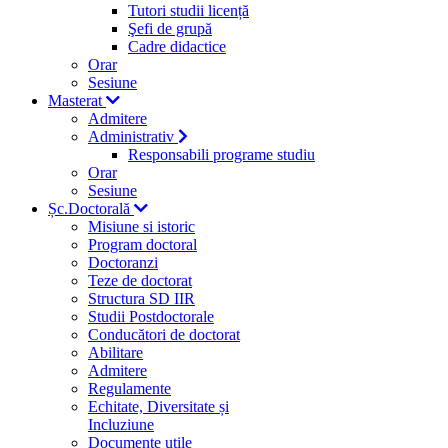
Tutori studii licență
Şefi de grupă
Cadre didactice
Orar
Sesiune
Masterat
Admitere
Administrativ
Responsabili programe studiu
Orar
Sesiune
Șc.Doctorală
Misiune si istoric
Program doctoral
Doctoranzi
Teze de doctorat
Structura SD IIR
Studii Postdoctorale
Conducători de doctorat
Abilitare
Admitere
Regulamente
Echitate, Diversitate și
Incluziune
Documente utile