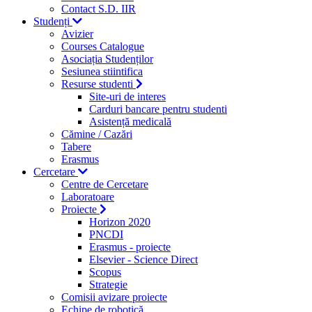
Contact S.D. IIR
Studenți
Avizier
Courses Catalogue
Asociația Studenților
Sesiunea stiintifica
Resurse studenti
Site-uri de interes
Carduri bancare pentru studenti
Asistență medicală
Cămine / Cazări
Tabere
Erasmus
Cercetare
Centre de Cercetare
Laboratoare
Proiecte
Horizon 2020
PNCDI
Erasmus - proiecte
Elsevier - Science Direct
Scopus
Strategie
Comisii avizare proiecte
Echipe de robotică