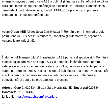
energetic naţional, pentru care ABB a obţinut şi finanţarea. Beneficiarii soluţiilor
ABB sunt marile companii româneşti de electricitate: Electrica, Transelectrica,
Termoelectrica, Hidroelectrica, E-ON., ENEL, CEZ precum şi importante
companii din industria româneasca.
Acum Grupul ABB își desfășoară activitatea în România prin intermediul celor
patru Zone de Business: Electrificare, Robotică și Automatizare, Acționări și
Automatizare Industrială.
În domeniul Transportului & Infrastructurii, ABB pune la dispoziție și în România
toate soluțiile furnizate de Grupul ABB în domeniul încărcătoarelor pentru
vehicule electrice, începand de la statii de 4,6kW, cu incarcare lenta, până la
superchargere de 350kW. Soluțiile acoperă atât încărcarea pentru vehicule, cât
și soluții pentru încărcarea rapidă a autobuzelor electrice, troleibuze și
tramvaie, cât și pentru flote de camioane electrice.
Adresa:
Corp C, 020334, Strada Gara Herăstrău 4D,
București
020334
Conctact:
021 310 4375
Link util:
https://new.abb.com/ro/cariere