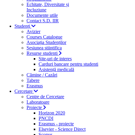
Echitate, Diversitate și
Incluziune
Documente utile
Contact S.D. IIR
Studenți
Avizier
Courses Catalogue
Asociația Studenților
Sesiunea stiintifica
Resurse studenti
Site-uri de interes
Carduri bancare pentru studenti
Asistență medicală
Cămine / Cazări
Tabere
Erasmus
Cercetare
Centre de Cercetare
Laboratoare
Proiecte
Horizon 2020
PNCDI
Erasmus - proiecte
Elsevier - Science Direct
Scopus