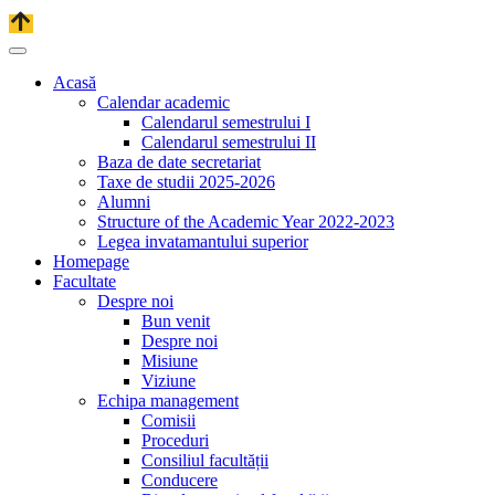
Acasă
Calendar academic
Calendarul semestrului I
Calendarul semestrului II
Baza de date secretariat
Taxe de studii 2025-2026
Alumni
Structure of the Academic Year 2022-2023
Legea invatamantului superior
Homepage
Facultate
Despre noi
Bun venit
Despre noi
Misiune
Viziune
Echipa management
Comisii
Proceduri
Consiliul facultății
Conducere