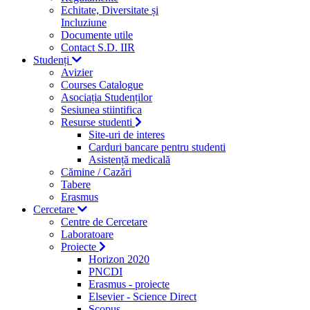
Echitate, Diversitate și
Incluziune
Documente utile
Contact S.D. IIR
Studenți
Avizier
Courses Catalogue
Asociația Studenților
Sesiunea stiintifica
Resurse studenti
Site-uri de interes
Carduri bancare pentru studenti
Asistență medicală
Cămine / Cazări
Tabere
Erasmus
Cercetare
Centre de Cercetare
Laboratoare
Proiecte
Horizon 2020
PNCDI
Erasmus - proiecte
Elsevier - Science Direct
Scopus