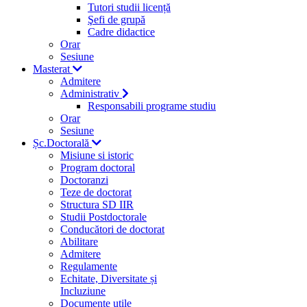
Tutori studii licență
Şefi de grupă
Cadre didactice
Orar
Sesiune
Masterat
Admitere
Administrativ
Responsabili programe studiu
Orar
Sesiune
Șc.Doctorală
Misiune si istoric
Program doctoral
Doctoranzi
Teze de doctorat
Structura SD IIR
Studii Postdoctorale
Conducători de doctorat
Abilitare
Admitere
Regulamente
Echitate, Diversitate și
Incluziune
Documente utile