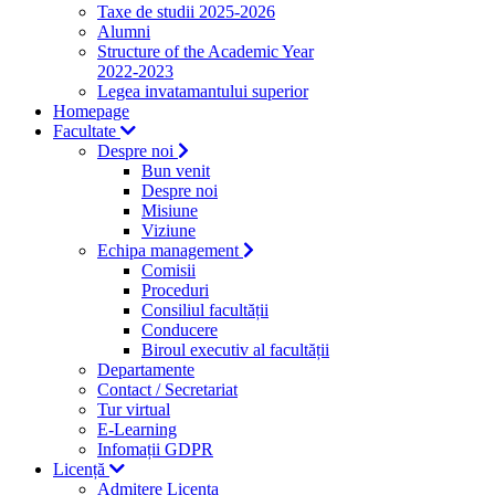
Taxe de studii 2025-2026
Alumni
Structure of the Academic Year
2022-2023
Legea invatamantului superior
Homepage
Facultate
Despre noi
Bun venit
Despre noi
Misiune
Viziune
Echipa management
Comisii
Proceduri
Consiliul facultății
Conducere
Biroul executiv al facultății
Departamente
Contact / Secretariat
Tur virtual
E-Learning
Infomații GDPR
Licență
Admitere Licenta