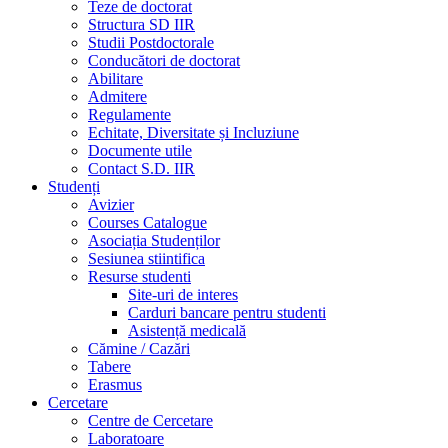
Teze de doctorat
Structura SD IIR
Studii Postdoctorale
Conducători de doctorat
Abilitare
Admitere
Regulamente
Echitate, Diversitate și Incluziune
Documente utile
Contact S.D. IIR
Studenți
Avizier
Courses Catalogue
Asociația Studenților
Sesiunea stiintifica
Resurse studenti
Site-uri de interes
Carduri bancare pentru studenti
Asistență medicală
Cămine / Cazări
Tabere
Erasmus
Cercetare
Centre de Cercetare
Laboratoare