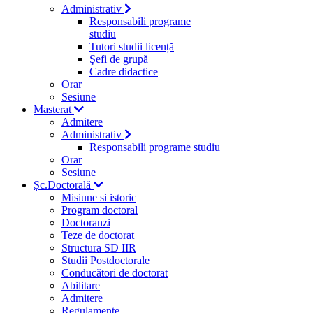
Administrativ
Responsabili programe
studiu
Tutori studii licență
Şefi de grupă
Cadre didactice
Orar
Sesiune
Masterat
Admitere
Administrativ
Responsabili programe studiu
Orar
Sesiune
Șc.Doctorală
Misiune si istoric
Program doctoral
Doctoranzi
Teze de doctorat
Structura SD IIR
Studii Postdoctorale
Conducători de doctorat
Abilitare
Admitere
Regulamente