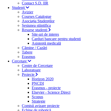
Contact S.D. IIR
Studenți
Avizier
Courses Catalogue
Asociația Studenților
Sesiunea stiintifica
Resurse studenti
Site-uri de interes
Carduri bancare pentru studenti
Asistență medicală
Cămine / Cazări
Tabere
Erasmus
Cercetare
Centre de Cercetare
Laboratoare
Proiecte
Horizon 2020
PNCDI
Erasmus - proiecte
Elsevier - Science Direct
Scopus
Strategie
Comisii avizare proiecte
Echipe de robotică