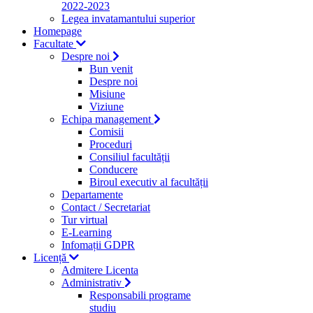
2022-2023
Legea invatamantului superior
Homepage
Facultate
Despre noi
Bun venit
Despre noi
Misiune
Viziune
Echipa management
Comisii
Proceduri
Consiliul facultății
Conducere
Biroul executiv al facultății
Departamente
Contact / Secretariat
Tur virtual
E-Learning
Infomații GDPR
Licență
Admitere Licenta
Administrativ
Responsabili programe
studiu