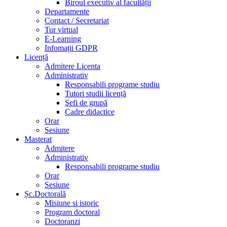
Biroul executiv al facultății
Departamente
Contact / Secretariat
Tur virtual
E-Learning
Infomații GDPR
Licență
Admitere Licenta
Administrativ
Responsabili programe studiu
Tutori studii licență
Şefi de grupă
Cadre didactice
Orar
Sesiune
Masterat
Admitere
Administrativ
Responsabili programe studiu
Orar
Sesiune
Șc.Doctorală
Misiune si istoric
Program doctoral
Doctoranzi