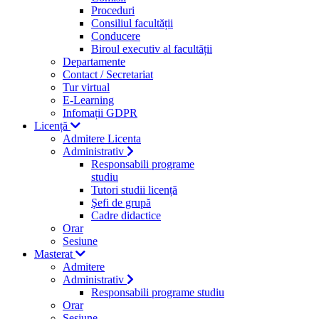
Proceduri
Consiliul facultății
Conducere
Biroul executiv al facultății
Departamente
Contact / Secretariat
Tur virtual
E-Learning
Infomații GDPR
Licență
Admitere Licenta
Administrativ
Responsabili programe
studiu
Tutori studii licență
Şefi de grupă
Cadre didactice
Orar
Sesiune
Masterat
Admitere
Administrativ
Responsabili programe studiu
Orar
Sesiune