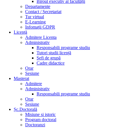
Biroul executiv al facultății
Departamente
Contact / Secretariat
Tur virtual
E-Learning
Infomații GDPR
Licență
Admitere Licenta
Administrativ
Responsabili programe studiu
Tutori studii licență
Şefi de grupă
Cadre didactice
Orar
Sesiune
Masterat
Admitere
Administrativ
Responsabili programe studiu
Orar
Sesiune
Șc.Doctorală
Misiune si istoric
Program doctoral
Doctoranzi