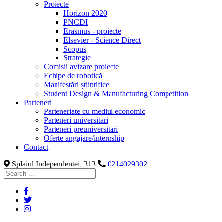
Proiecte
Horizon 2020
PNCDI
Erasmus - proiecte
Elsevier - Science Direct
Scopus
Strategie
Comisii avizare proiecte
Echipe de robotică
Manifestări științifice
Student Design & Manufacturing Competition
Parteneri
Parteneriate cu mediul economic
Parteneri universitari
Parteneri preuniversitari
Oferte angajare/internship
Contact
Splaiul Independentei, 313
0214029302