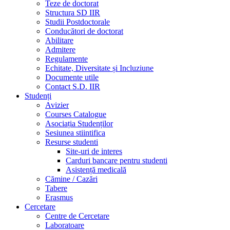
Teze de doctorat
Structura SD IIR
Studii Postdoctorale
Conducători de doctorat
Abilitare
Admitere
Regulamente
Echitate, Diversitate și Incluziune
Documente utile
Contact S.D. IIR
Studenți
Avizier
Courses Catalogue
Asociația Studenților
Sesiunea stiintifica
Resurse studenti
Site-uri de interes
Carduri bancare pentru studenti
Asistență medicală
Cămine / Cazări
Tabere
Erasmus
Cercetare
Centre de Cercetare
Laboratoare