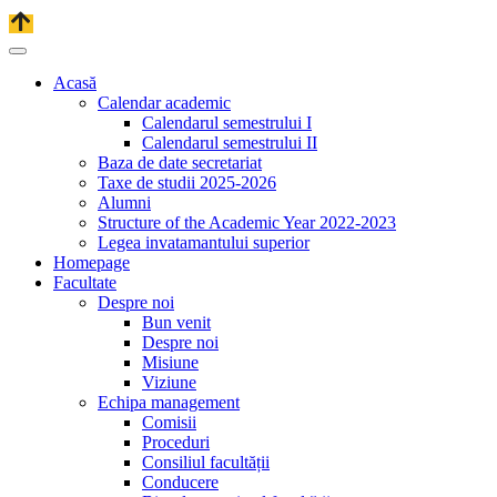
Acasă
Calendar academic
Calendarul semestrului I
Calendarul semestrului II
Baza de date secretariat
Taxe de studii 2025-2026
Alumni
Structure of the Academic Year 2022-2023
Legea invatamantului superior
Homepage
Facultate
Despre noi
Bun venit
Despre noi
Misiune
Viziune
Echipa management
Comisii
Proceduri
Consiliul facultății
Conducere