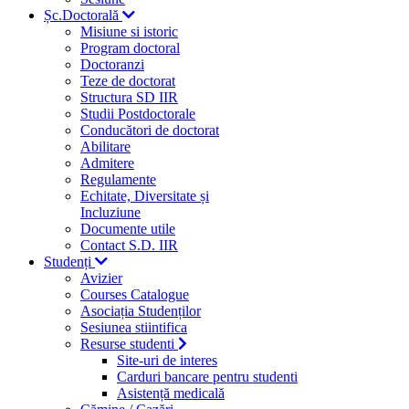
Șc.Doctorală
Misiune si istoric
Program doctoral
Doctoranzi
Teze de doctorat
Structura SD IIR
Studii Postdoctorale
Conducători de doctorat
Abilitare
Admitere
Regulamente
Echitate, Diversitate și
Incluziune
Documente utile
Contact S.D. IIR
Studenți
Avizier
Courses Catalogue
Asociația Studenților
Sesiunea stiintifica
Resurse studenti
Site-uri de interes
Carduri bancare pentru studenti
Asistență medicală