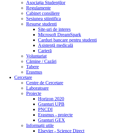
Asociația Studenților
Regulamente
Cabinet consiliere
Sesiunea stiintifica
Resurse studenti
Site-uri de interes
Microsoft DreamSpark
Carduri bancare pentru studenti
Asistență medicală
Carieră
Voluntariat
Cămine / Cazări
Tabere
Erasmus
Cercetare
Centre de Cercetare
Laboratoare
Proiecte
Horizon 2020
Granturi UPB
PNCDI
Erasmus - proiecte
Granturi GEX
Informații utile
Elsevier - Science Direct