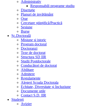
Administrativ
Responsabili programe studiu
Disertație
Planuri de invățământ
Orar
Cercetare științifică/Practică
Sesiune
Burse
Șc.Doctorală
Misiune si istoric
Program doctoral
Doctoranzi
Teze de doctorat
Structura SD IIR
Studii Postdoctorale
Conducători de doctorat
Abilitare
Admitere
Regulamente
Alegeri Scoala Doctorala
Echitate, Diversitate și Incluziune
Documente utile
Contact S.D. IIR
Studenți
Avizier