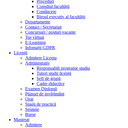
Proceduri
Consiliul facultății
Conducere
Biroul executiv al facultății
Departamente
Contact / Secretariat
Concursuri / posturi vacante
Tur virtual
E-Learning
Infomații GDPR
Licență
Admitere Licenta
Administrativ
Responsabili programe studiu
Tutori studii licență
Şefi de grupă
Cadre didactice
Examen Diplomă
Planuri de invățământ
Orar
Stagii de practică
Sesiune
Burse
Masterat
Admitere