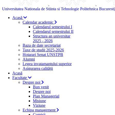
Universitatea Nationala de Stiinta si Tehnologie Politehnica Bucuresti
Acasă
Calendar academic
Calendarul semestrului I
Calendarul semestrului II
Structura an universitar
2025 - 2026
Baza de date secretariat
Taxe de studii 2025-2026
Hotarari Senat UNSTPB
Alumni
Legea invatamantului superior
Asigurarea calității
Acasă
Facultate
Despre noi
Bun venit
Despre noi
Plan Managerial
Misiune
Viziune
Echipa management
Comisii