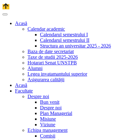
Acasă
Calendar academic
Calendarul semestrului I
Calendarul semestrului II
Structura an universitar 2025 - 2026
Baza de date secretariat
Taxe de studii 2025-2026
Hotarari Senat UNSTPB
Alumni
Legea invatamantului superior
Asigurarea calității
Acasă
Facultate
Despre noi
Bun venit
Despre noi
Plan Managerial
Misiune
Viziune
Echipa management
Comisii