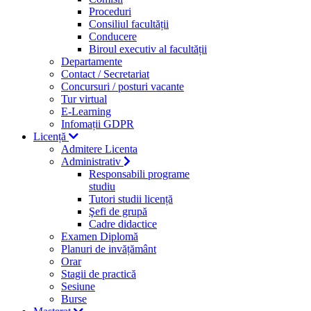
Proceduri
Consiliul facultății
Conducere
Biroul executiv al facultății
Departamente
Contact / Secretariat
Concursuri / posturi vacante
Tur virtual
E-Learning
Infomații GDPR
Licență
Admitere Licenta
Administrativ
Responsabili programe
studiu
Tutori studii licență
Şefi de grupă
Cadre didactice
Examen Diplomă
Planuri de invățământ
Orar
Stagii de practică
Sesiune
Burse