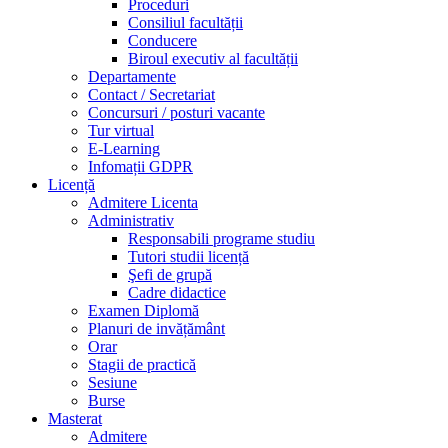
Proceduri
Consiliul facultății
Conducere
Biroul executiv al facultății
Departamente
Contact / Secretariat
Concursuri / posturi vacante
Tur virtual
E-Learning
Infomații GDPR
Licență
Admitere Licenta
Administrativ
Responsabili programe studiu
Tutori studii licență
Şefi de grupă
Cadre didactice
Examen Diplomă
Planuri de invățământ
Orar
Stagii de practică
Sesiune
Burse
Masterat
Admitere