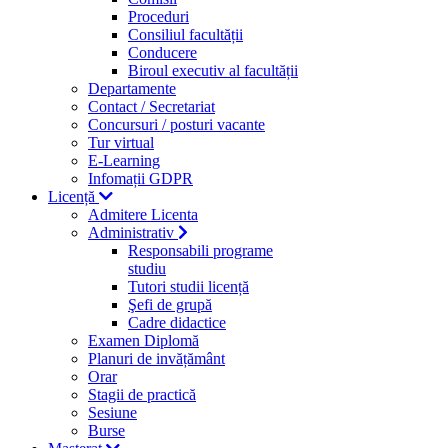
Proceduri
Consiliul facultății
Conducere
Biroul executiv al facultății
Departamente
Contact / Secretariat
Concursuri / posturi vacante
Tur virtual
E-Learning
Infomații GDPR
Licență
Admitere Licenta
Administrativ
Responsabili programe
studiu
Tutori studii licență
Şefi de grupă
Cadre didactice
Examen Diplomă
Planuri de invățământ
Orar
Stagii de practică
Sesiune
Burse