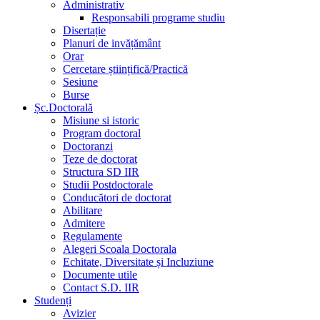
Administrativ
Responsabili programe studiu
Disertație
Planuri de invățământ
Orar
Cercetare științifică/Practică
Sesiune
Burse
Șc.Doctorală
Misiune si istoric
Program doctoral
Doctoranzi
Teze de doctorat
Structura SD IIR
Studii Postdoctorale
Conducători de doctorat
Abilitare
Admitere
Regulamente
Alegeri Scoala Doctorala
Echitate, Diversitate și Incluziune
Documente utile
Contact S.D. IIR
Studenți
Avizier