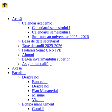
Acasă
Calendar academic
Calendarul semestrului I
Calendarul semestrului II
Structura an universitar 2025 - 2026
Baza de date secretariat
Taxe de studii 2025-2026
Hotarari Senat UNSTPB
Alumni
Legea invatamantului superior
Asigurarea calității
Acasă
Facultate
Despre noi
Bun venit
Despre noi
Plan Managerial
Misiune
Viziune
Echipa management
Comisii