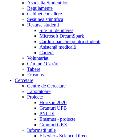
Asociația Studenților
Regulamente
Cabinet consiliere
Sesiunea stiintifica
Resurse studenti
Site-uri de interes
Microsoft DreamSpark
Carduri bancare pentru studenti
Asistență medicală
Carieră
Voluntariat
Cămine / Cazări
Tabere
Erasmus
Cercetare
Centre de Cercetare
Laboratoare
Proiecte
Horizon 2020
Granturi UPB
PNCDI
Erasmus - proiecte
Granturi GEX
Informații utile
Elsevier - Science Direct