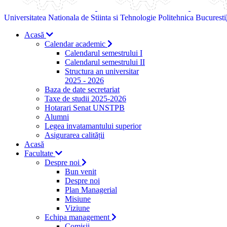
Universitatea Nationala de Stiinta si Tehnologie Politehnica Bucuresti
Acasă
Calendar academic
Calendarul semestrului I
Calendarul semestrului II
Structura an universitar
2025 - 2026
Baza de date secretariat
Taxe de studii 2025-2026
Hotarari Senat UNSTPB
Alumni
Legea invatamantului superior
Asigurarea calității
Acasă
Facultate
Despre noi
Bun venit
Despre noi
Plan Managerial
Misiune
Viziune
Echipa management
Comisii