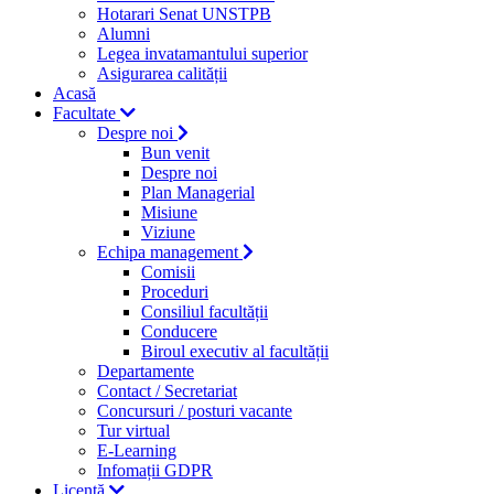
Hotarari Senat UNSTPB
Alumni
Legea invatamantului superior
Asigurarea calității
Acasă
Facultate
Despre noi
Bun venit
Despre noi
Plan Managerial
Misiune
Viziune
Echipa management
Comisii
Proceduri
Consiliul facultății
Conducere
Biroul executiv al facultății
Departamente
Contact / Secretariat
Concursuri / posturi vacante
Tur virtual
E-Learning
Infomații GDPR
Licență