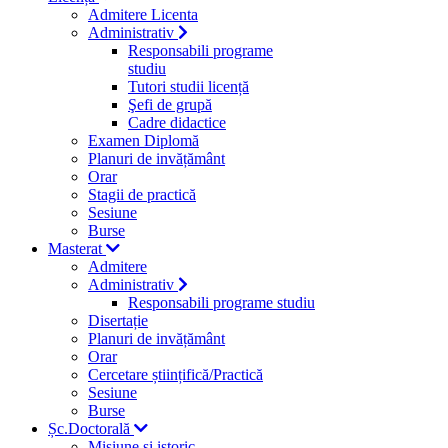
Admitere Licenta
Administrativ
Responsabili programe
studiu
Tutori studii licență
Şefi de grupă
Cadre didactice
Examen Diplomă
Planuri de invățământ
Orar
Stagii de practică
Sesiune
Burse
Masterat
Admitere
Administrativ
Responsabili programe studiu
Disertație
Planuri de invățământ
Orar
Cercetare științifică/Practică
Sesiune
Burse
Șc.Doctorală
Misiune si istoric