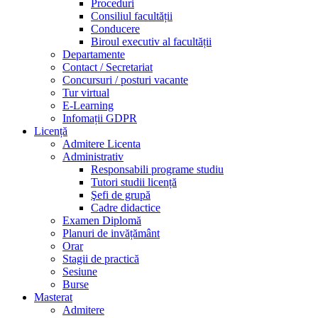
Proceduri
Consiliul facultății
Conducere
Biroul executiv al facultății
Departamente
Contact / Secretariat
Concursuri / posturi vacante
Tur virtual
E-Learning
Infomații GDPR
Licență
Admitere Licenta
Administrativ
Responsabili programe studiu
Tutori studii licență
Şefi de grupă
Cadre didactice
Examen Diplomă
Planuri de invățământ
Orar
Stagii de practică
Sesiune
Burse
Masterat
Admitere