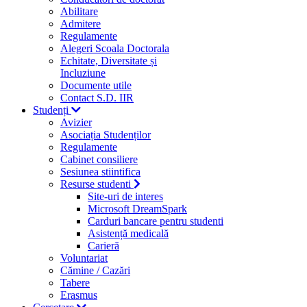
Abilitare
Admitere
Regulamente
Alegeri Scoala Doctorala
Echitate, Diversitate și
Incluziune
Documente utile
Contact S.D. IIR
Studenți
Avizier
Asociația Studenților
Regulamente
Cabinet consiliere
Sesiunea stiintifica
Resurse studenti
Site-uri de interes
Microsoft DreamSpark
Carduri bancare pentru studenti
Asistență medicală
Carieră
Voluntariat
Cămine / Cazări
Tabere
Erasmus