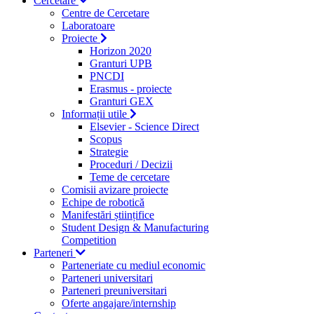
Cercetare
Centre de Cercetare
Laboratoare
Proiecte
Horizon 2020
Granturi UPB
PNCDI
Erasmus - proiecte
Granturi GEX
Informații utile
Elsevier - Science Direct
Scopus
Strategie
Proceduri / Decizii
Teme de cercetare
Comisii avizare proiecte
Echipe de robotică
Manifestări științifice
Student Design & Manufacturing
Competition
Parteneri
Parteneriate cu mediul economic
Parteneri universitari
Parteneri preuniversitari
Oferte angajare/internship