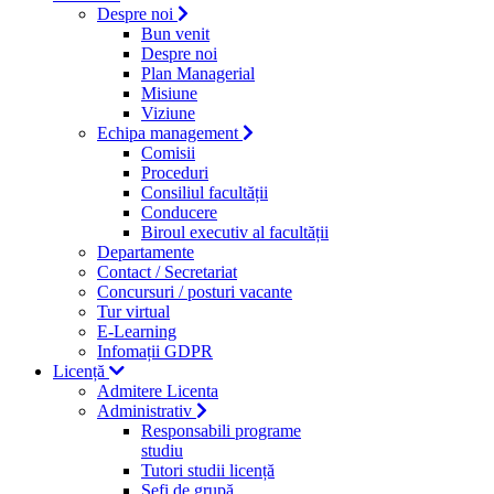
Despre noi
Bun venit
Despre noi
Plan Managerial
Misiune
Viziune
Echipa management
Comisii
Proceduri
Consiliul facultății
Conducere
Biroul executiv al facultății
Departamente
Contact / Secretariat
Concursuri / posturi vacante
Tur virtual
E-Learning
Infomații GDPR
Licență
Admitere Licenta
Administrativ
Responsabili programe
studiu
Tutori studii licență
Şefi de grupă