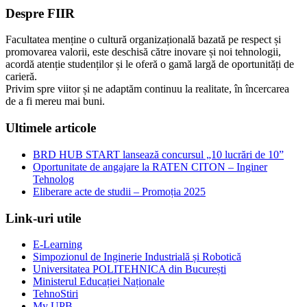
Despre FIIR
Facultatea menține o cultură organizațională bazată pe respect și
promovarea valorii, este deschisă către inovare și noi tehnologii,
acordă atenție studenților și le oferă o gamă largă de oportunități de
carieră.
Privim spre viitor și ne adaptăm continuu la realitate, în încercarea
de a fi mereu mai buni.
Ultimele articole
BRD HUB START lansează concursul „10 lucrări de 10”
Oportunitate de angajare la RATEN CITON – Inginer
Tehnolog
Eliberare acte de studii – Promoția 2025
Link-uri utile
E-Learning
Simpozionul de Inginerie Industrială și Robotică
Universitatea POLITEHNICA din București
Ministerul Educației Naționale
TehnoStiri
My UPB