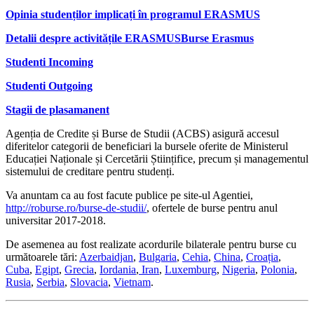
Opinia studenților implicați în programul ERASMUS
Detalii despre activitățile ERASMUS
Burse Erasmus
Studenti Incoming
Studenti Outgoing
Stagii de plasamanent
Agenția de Credite și Burse de Studii (ACBS) asigură accesul
diferitelor categorii de beneficiari la bursele oferite de Ministerul
Educației Naționale și Cercetării Științifice, precum și managementul
sistemului de creditare pentru studenți.
Va anuntam ca au fost facute publice pe site-ul Agentiei,
http://roburse.ro/burse-de-studii/
, ofertele de burse pentru anul
universitar 2017-2018.
De asemenea au fost realizate acordurile bilaterale pentru burse cu
următoarele tări:
Azerbaidjan
,
Bulgaria
,
Cehia
,
China
,
Croația
,
Cuba
,
Egipt
,
Grecia
,
Iordania
,
Iran
,
Luxemburg
,
Nigeria
,
Polonia
,
Rusia
,
Serbia
,
Slovacia
,
Vietnam
.