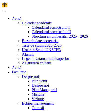
Acasă
Calendar academic
Calendarul semestrului I
Calendarul semestrului II
Structura an universitar 2025 - 2026
Baza de date secretariat
Taxe de studii 2025-2026
Hotarari Senat UNSTPB
Alumni
Legea invatamantului superior
Asigurarea calității
Acasă
Facultate
Despre noi
Bun venit
Despre noi
Plan Managerial
Misiune
Viziune
Echipa management
Comisii