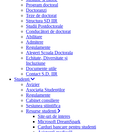
Program doctoral
Doctoranzi
Teze de doctorat
Structura SD IIR
Studii Postdoctorale
Conducători de doctorat
Abilitare
Admitere
Regulamente
Alegeri Scoala Doctorala
Echitate, Diversitate și
Incluziune
Documente utile
Contact S.D. IIR
Studenți
Avizier
Asociația Studenților
Regulamente
Cabinet consiliere
Sesiunea stiintifica
Resurse studenti
Site-uri de interes
Microsoft DreamSpark
Carduri bancare pentru studenti