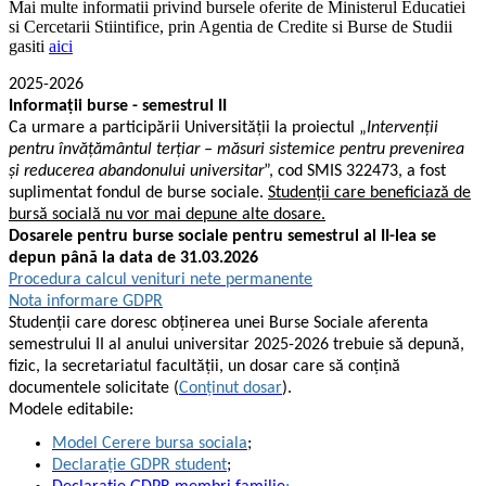
Mai multe informatii privind bursele oferite de Ministerul Educatiei
si Cercetarii Stiintifice, prin Agentia de Credite si Burse de Studii
gasiti
aici
2025-2026
Informații burse - semestrul
I
I
Ca urmare a participării Universității la proiectul „
Intervenții
pentru învățământul terțiar – măsuri sistemice pentru prevenirea
și reducerea abandonului universitar
”, cod SMIS 322473, a fost
suplimentat fondul de burse sociale.
Studenții care beneficiază de
bursă socială nu vor mai depune alte dosare.
Dosarele pentru burse sociale pentru semestrul al II-lea se
depun până la data de 31.03.2026
Procedura calcul venituri nete permanente
Nota informare GDPR
Studenții care doresc obținerea unei Burse Sociale aferenta
semestrului II al anului universitar 2025-2026 trebuie să depună,
fizic, la secretariatul facultății, un dosar care să conțină
documentele solicitate (
Conținut dosar
).
Modele editabile:
Model Cerere bursa sociala
;
Declarație GDPR student
;