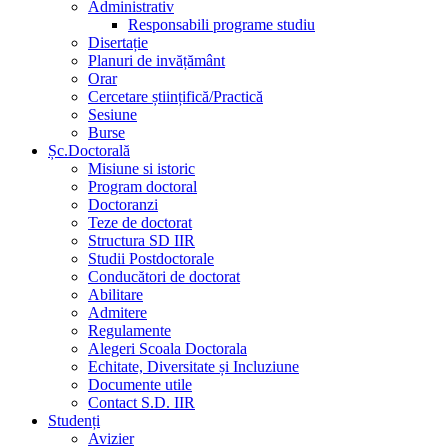
Administrativ
Responsabili programe studiu
Disertație
Planuri de invățământ
Orar
Cercetare științifică/Practică
Sesiune
Burse
Șc.Doctorală
Misiune si istoric
Program doctoral
Doctoranzi
Teze de doctorat
Structura SD IIR
Studii Postdoctorale
Conducători de doctorat
Abilitare
Admitere
Regulamente
Alegeri Scoala Doctorala
Echitate, Diversitate și Incluziune
Documente utile
Contact S.D. IIR
Studenți
Avizier