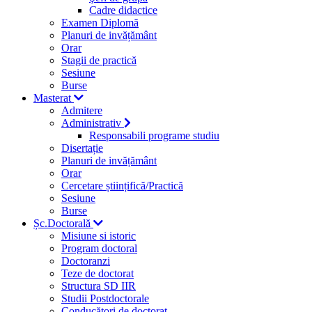
Cadre didactice
Examen Diplomă
Planuri de invățământ
Orar
Stagii de practică
Sesiune
Burse
Masterat
Admitere
Administrativ
Responsabili programe studiu
Disertație
Planuri de invățământ
Orar
Cercetare științifică/Practică
Sesiune
Burse
Șc.Doctorală
Misiune si istoric
Program doctoral
Doctoranzi
Teze de doctorat
Structura SD IIR
Studii Postdoctorale
Conducători de doctorat