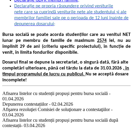
Declarație GDPR membri familie
;
Declarație pe propria răspundere privind veniturile
nete care sa cuprindă veniturile nete ale studentului și ale
membrilor familiei sale pe o perioada de 12 luni înainte de
depunerea dosarului;
Bursa socială se poate acorda studenților care au venitul NET
lunar pe membru de familie de maximum
2574
lei, nu au
împlinit 29 de ani (criteriu specific proiectului), în funcție de
venit, în limita fondurilor disponibile.
Dosarul final se depune la secretariat, o singură dată, fără alte
completări ulterioare, până cel târziu la data de 31.03.2026
, în
timpul programului de lucru cu publicul.
Nu se acceptă dosare
incomplete!
Afisarea listelor cu studenții propuși pentru bursa socială -
01.04.2026
Depunerea contestațiilor - 02.04.2026
Afişarea rezoluţiei Comisiei de soluţionare a contestaţiilor -
03.04.2026
Afisarea listelor cu studenții propuși pentru bursa socială după
contestații- 03.04.2026