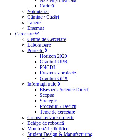
Asistență medicală
Carieră
Voluntariat
Cămine / Cazări
Tabere
Erasmus
Cercetare
Centre de Cercetare
Laboratoare
Proiecte
Horizon 2020
Granturi UPB
PNCDI
Erasmus - proiecte
Granturi GEX
Informații utile
Elsevier - Science Direct
Scopus
Strategie
Proceduri / Decizii
Teme de cercetare
Comisii avizare proiecte
Echipe de robotică
Manifestări științifice
Student Design & Manufacturing