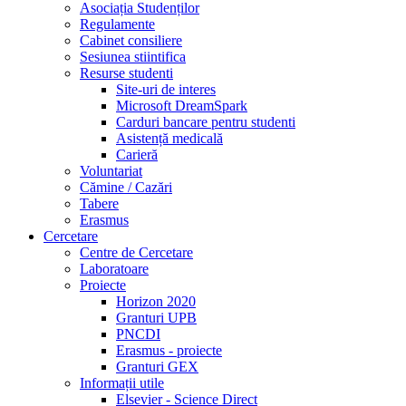
Asociația Studenților
Regulamente
Cabinet consiliere
Sesiunea stiintifica
Resurse studenti
Site-uri de interes
Microsoft DreamSpark
Carduri bancare pentru studenti
Asistență medicală
Carieră
Voluntariat
Cămine / Cazări
Tabere
Erasmus
Cercetare
Centre de Cercetare
Laboratoare
Proiecte
Horizon 2020
Granturi UPB
PNCDI
Erasmus - proiecte
Granturi GEX
Informații utile
Elsevier - Science Direct