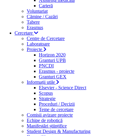
Asistență medicală
Carieră
Voluntariat
Cămine / Cazări
Tabere
Erasmus
Cercetare
Centre de Cercetare
Laboratoare
Proiecte
Horizon 2020
Granturi UPB
PNCDI
Erasmus - proiecte
Granturi GEX
Informații utile
Elsevier - Science Direct
Scopus
Strategie
Proceduri / Decizii
Teme de cercetare
Comisii avizare proiecte
Echipe de robotică
Manifestări științifice
Student Design & Manufacturing