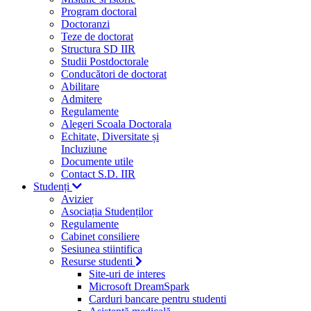
Program doctoral
Doctoranzi
Teze de doctorat
Structura SD IIR
Studii Postdoctorale
Conducători de doctorat
Abilitare
Admitere
Regulamente
Alegeri Scoala Doctorala
Echitate, Diversitate și
Incluziune
Documente utile
Contact S.D. IIR
Studenți
Avizier
Asociația Studenților
Regulamente
Cabinet consiliere
Sesiunea stiintifica
Resurse studenti
Site-uri de interes
Microsoft DreamSpark
Carduri bancare pentru studenti