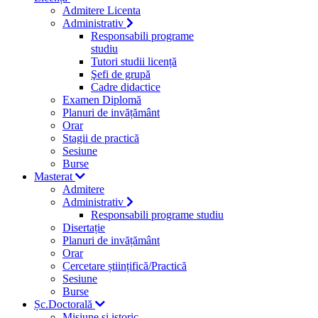
Admitere Licenta
Administrativ
Responsabili programe
studiu
Tutori studii licență
Şefi de grupă
Cadre didactice
Examen Diplomă
Planuri de invățământ
Orar
Stagii de practică
Sesiune
Burse
Masterat
Admitere
Administrativ
Responsabili programe studiu
Disertație
Planuri de invățământ
Orar
Cercetare științifică/Practică
Sesiune
Burse
Șc.Doctorală
Misiune si istoric