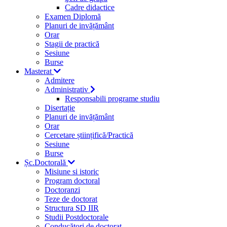
Cadre didactice
Examen Diplomă
Planuri de invățământ
Orar
Stagii de practică
Sesiune
Burse
Masterat
Admitere
Administrativ
Responsabili programe studiu
Disertație
Planuri de invățământ
Orar
Cercetare științifică/Practică
Sesiune
Burse
Șc.Doctorală
Misiune si istoric
Program doctoral
Doctoranzi
Teze de doctorat
Structura SD IIR
Studii Postdoctorale
Conducători de doctorat