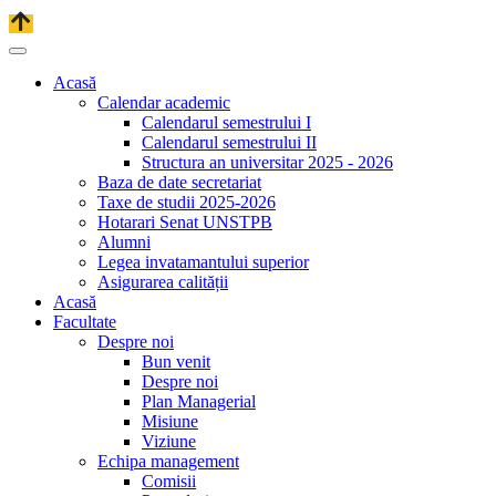
Acasă
Calendar academic
Calendarul semestrului I
Calendarul semestrului II
Structura an universitar 2025 - 2026
Baza de date secretariat
Taxe de studii 2025-2026
Hotarari Senat UNSTPB
Alumni
Legea invatamantului superior
Asigurarea calității
Acasă
Facultate
Despre noi
Bun venit
Despre noi
Plan Managerial
Misiune
Viziune
Echipa management
Comisii