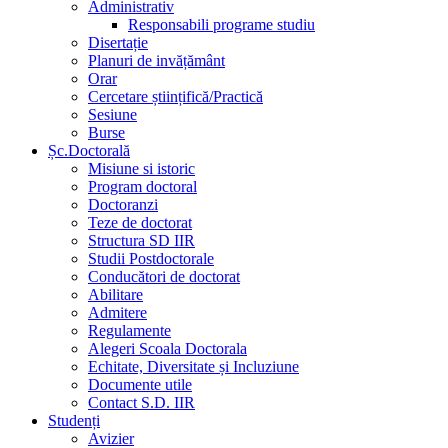
Administrativ
Responsabili programe studiu
Disertație
Planuri de invățământ
Orar
Cercetare științifică/Practică
Sesiune
Burse
Șc.Doctorală
Misiune si istoric
Program doctoral
Doctoranzi
Teze de doctorat
Structura SD IIR
Studii Postdoctorale
Conducători de doctorat
Abilitare
Admitere
Regulamente
Alegeri Scoala Doctorala
Echitate, Diversitate și Incluziune
Documente utile
Contact S.D. IIR
Studenți
Avizier