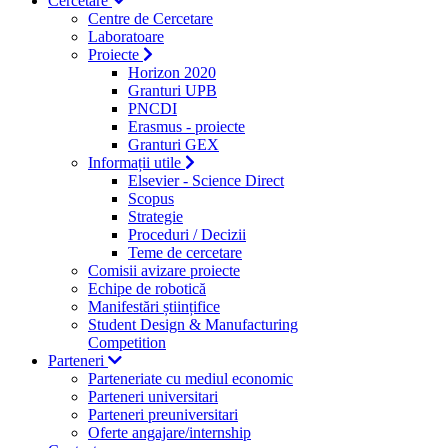
Cercetare
Centre de Cercetare
Laboratoare
Proiecte
Horizon 2020
Granturi UPB
PNCDI
Erasmus - proiecte
Granturi GEX
Informații utile
Elsevier - Science Direct
Scopus
Strategie
Proceduri / Decizii
Teme de cercetare
Comisii avizare proiecte
Echipe de robotică
Manifestări științifice
Student Design & Manufacturing
Competition
Parteneri
Parteneriate cu mediul economic
Parteneri universitari
Parteneri preuniversitari
Oferte angajare/internship