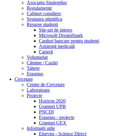
Asociația Studenților
Regulamente
Cabinet consiliere
Sesiunea stiintifica
Resurse studenti
Site-uri de interes
Microsoft DreamSpark
Carduri bancare pentru studenti
Asistență medicală
Carieră
Voluntariat
Cămine / Cazări
Tabere
Erasmus
Cercetare
Centre de Cercetare
Laboratoare
Proiecte
Horizon 2020
Granturi UPB
PNCDI
Erasmus - proiecte
Granturi GEX
Informații utile
Elsevier - Science Direct