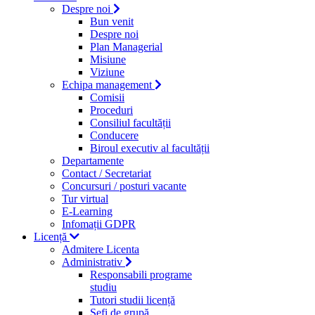
Despre noi
Bun venit
Despre noi
Plan Managerial
Misiune
Viziune
Echipa management
Comisii
Proceduri
Consiliul facultății
Conducere
Biroul executiv al facultății
Departamente
Contact / Secretariat
Concursuri / posturi vacante
Tur virtual
E-Learning
Infomații GDPR
Licență
Admitere Licenta
Administrativ
Responsabili programe
studiu
Tutori studii licență
Şefi de grupă