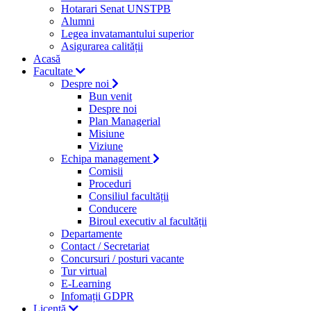
Hotarari Senat UNSTPB
Alumni
Legea invatamantului superior
Asigurarea calității
Acasă
Facultate
Despre noi
Bun venit
Despre noi
Plan Managerial
Misiune
Viziune
Echipa management
Comisii
Proceduri
Consiliul facultății
Conducere
Biroul executiv al facultății
Departamente
Contact / Secretariat
Concursuri / posturi vacante
Tur virtual
E-Learning
Infomații GDPR
Licență