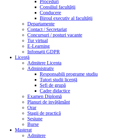
Proceduri
Consiliul facultății
Conducere
Biroul executiv al facultății
Departamente
Contact / Secretariat
Concursuri / posturi vacante
Tur virtual
E-Learning
Infomații GDPR
Licență
Admitere Licenta
Administrativ
Responsabili programe studiu
Tutori studii licență
Şefi de grupă
Cadre didactice
Examen Diplomă
Planuri de invățământ
Orar
Stagii de practică
Sesiune
Burse
Masterat
Admitere