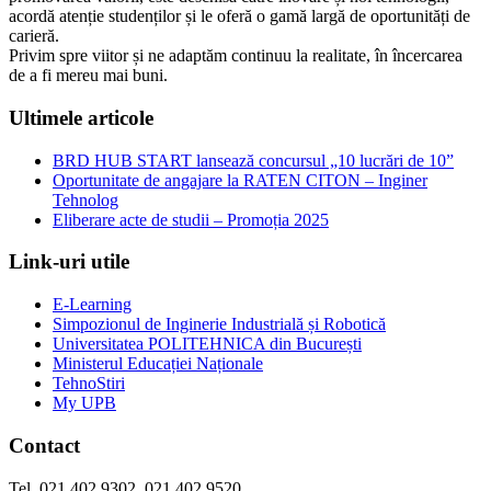
acordă atenție studenților și le oferă o gamă largă de oportunități de
carieră.
Privim spre viitor și ne adaptăm continuu la realitate, în încercarea
de a fi mereu mai buni.
Ultimele articole
BRD HUB START lansează concursul „10 lucrări de 10”
Oportunitate de angajare la RATEN CITON – Inginer
Tehnolog
Eliberare acte de studii – Promoția 2025
Link-uri utile
E-Learning
Simpozionul de Inginerie Industrială și Robotică
Universitatea POLITEHNICA din București
Ministerul Educației Naționale
TehnoStiri
My UPB
Contact
Tel. 021.402.9302, 021.402.9520