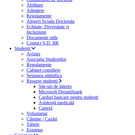
Abilitare
Admitere
Regulamente
Alegeri Scoala Doctorala
Echitate, Diversitate și
Incluziune
Documente utile
Contact S.D. IIR
Studenți
Avizier
Asociația Studenților
Regulamente
Cabinet consiliere
Sesiunea stiintifica
Resurse studenti
Site-uri de interes
Microsoft DreamSpark
Carduri bancare pentru studenti
Asistență medicală
Carieră
Voluntariat
Cămine / Cazări
Tabere
Erasmus