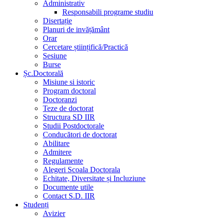
Administrativ
Responsabili programe studiu
Disertație
Planuri de invățământ
Orar
Cercetare științifică/Practică
Sesiune
Burse
Șc.Doctorală
Misiune si istoric
Program doctoral
Doctoranzi
Teze de doctorat
Structura SD IIR
Studii Postdoctorale
Conducători de doctorat
Abilitare
Admitere
Regulamente
Alegeri Scoala Doctorala
Echitate, Diversitate și Incluziune
Documente utile
Contact S.D. IIR
Studenți
Avizier