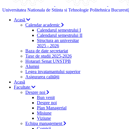
Universitatea Nationala de Stiinta si Tehnologie Politehnica Bucuresti
Acasă
Calendar academic
Calendarul semestrului I
Calendarul semestrului II
Structura an universitar
2025 - 2026
Baza de date secretariat
Taxe de studii 2025-2026
Hotarari Senat UNSTPB
Alumni
Legea invatamantului superior
Asigurarea calității
Acasă
Facultate
Despre noi
Bun venit
Despre noi
Plan Managerial
Misiune
Viziune
Echipa management
Comisii