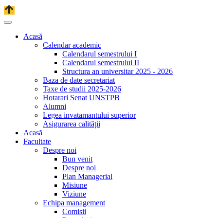
Acasă
Calendar academic
Calendarul semestrului I
Calendarul semestrului II
Structura an universitar 2025 - 2026
Baza de date secretariat
Taxe de studii 2025-2026
Hotarari Senat UNSTPB
Alumni
Legea invatamantului superior
Asigurarea calității
Acasă
Facultate
Despre noi
Bun venit
Despre noi
Plan Managerial
Misiune
Viziune
Echipa management
Comisii