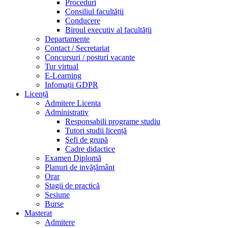
Proceduri
Consiliul facultății
Conducere
Biroul executiv al facultății
Departamente
Contact / Secretariat
Concursuri / posturi vacante
Tur virtual
E-Learning
Infomații GDPR
Licență
Admitere Licenta
Administrativ
Responsabili programe studiu
Tutori studii licență
Şefi de grupă
Cadre didactice
Examen Diplomă
Planuri de invățământ
Orar
Stagii de practică
Sesiune
Burse
Masterat
Admitere