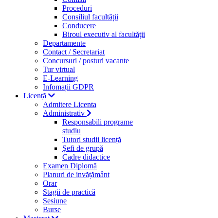
Proceduri
Consiliul facultății
Conducere
Biroul executiv al facultății
Departamente
Contact / Secretariat
Concursuri / posturi vacante
Tur virtual
E-Learning
Infomații GDPR
Licență
Admitere Licenta
Administrativ
Responsabili programe
studiu
Tutori studii licență
Şefi de grupă
Cadre didactice
Examen Diplomă
Planuri de invățământ
Orar
Stagii de practică
Sesiune
Burse