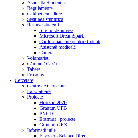
Asociația Studenților
Regulamente
Cabinet consiliere
Sesiunea stiintifica
Resurse studenti
Site-uri de interes
Microsoft DreamSpark
Carduri bancare pentru studenti
Asistență medicală
Carieră
Voluntariat
Cămine / Cazări
Tabere
Erasmus
Cercetare
Centre de Cercetare
Laboratoare
Proiecte
Horizon 2020
Granturi UPB
PNCDI
Erasmus - proiecte
Granturi GEX
Informații utile
Elsevier - Science Direct