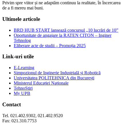
Privim spre viitor și ne adaptăm continuu la realitate, în încercarea
de a fi mereu mai buni.
Ultimele articole
BRD HUB START lansează concursul „10 lucrări de 10”
Oportunitate de angajare la RATEN CITON – Inginer
Tehnolog
Eliberare acte de studii – Promoția 2025
Link-uri utile
E-Learning
Simpozionul de Inginerie Industrială și Robotică
Universitatea POLITEHNICA din București
Ministerul Educației Naționale
TehnoStiri
My UPB
Contact
Tel. 021.402.9302, 021.402.9520
Fax: 021.310.7753