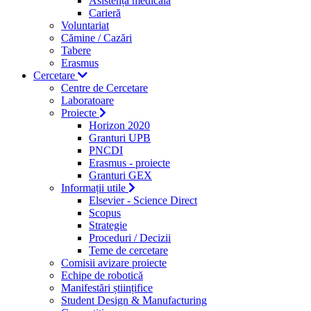
Asistență medicală
Carieră
Voluntariat
Cămine / Cazări
Tabere
Erasmus
Cercetare
Centre de Cercetare
Laboratoare
Proiecte
Horizon 2020
Granturi UPB
PNCDI
Erasmus - proiecte
Granturi GEX
Informații utile
Elsevier - Science Direct
Scopus
Strategie
Proceduri / Decizii
Teme de cercetare
Comisii avizare proiecte
Echipe de robotică
Manifestări științifice
Student Design & Manufacturing