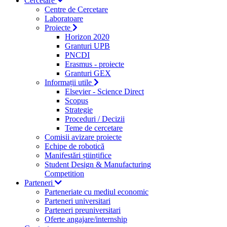
Cercetare
Centre de Cercetare
Laboratoare
Proiecte
Horizon 2020
Granturi UPB
PNCDI
Erasmus - proiecte
Granturi GEX
Informații utile
Elsevier - Science Direct
Scopus
Strategie
Proceduri / Decizii
Teme de cercetare
Comisii avizare proiecte
Echipe de robotică
Manifestări științifice
Student Design & Manufacturing
Competition
Parteneri
Parteneriate cu mediul economic
Parteneri universitari
Parteneri preuniversitari
Oferte angajare/internship