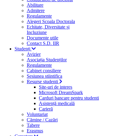
Abilitare
Admitere
Regulamente
Alegeri Scoala Doctorala
Echitate, Diversitate și
Incluziune
Documente utile
Contact S.D. IIR
Studenți
Avizier
Asociația Studenților
Regulamente
Cabinet consiliere
Sesiunea stiintifica
Resurse studenti
Site-uri de interes
Microsoft DreamSpark
Carduri bancare pentru studenti
Asistență medicală
Carieră
Voluntariat
Cămine / Cazări
Tabere
Erasmus