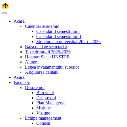
Acasă
Calendar academic
Calendarul semestrului I
Calendarul semestrului II
Structura an universitar 2025 - 2026
Baza de date secretariat
Taxe de studii 2025-2026
Hotarari Senat UNSTPB
Alumni
Legea invatamantului superior
Asigurarea calității
Acasă
Facultate
Despre noi
Bun venit
Despre noi
Plan Managerial
Misiune
Viziune
Echipa management
Comisii