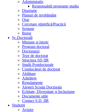
Administrativ
Responsabili programe studiu
Disertație
Planuri de invățământ
Orar
Cercetare științifică/Practică
Sesiune
Burse
Șc.Doctorală
Misiune si istoric
Program doctoral
Doctoranzi
Teze de doctorat
Structura SD IIR
Studii Postdoctorale
Conducători de doctorat
Abilitare
Admitere
Regulamente
Alegeri Scoala Doctorala
Echitate, Diversitate și Incluziune
Documente utile
Contact S.D. IIR
Studenți
Avizier