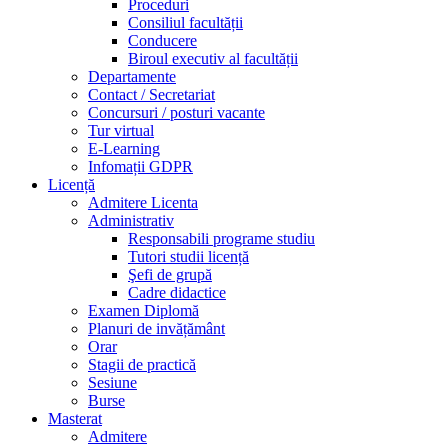
Proceduri
Consiliul facultății
Conducere
Biroul executiv al facultății
Departamente
Contact / Secretariat
Concursuri / posturi vacante
Tur virtual
E-Learning
Infomații GDPR
Licență
Admitere Licenta
Administrativ
Responsabili programe studiu
Tutori studii licență
Şefi de grupă
Cadre didactice
Examen Diplomă
Planuri de invățământ
Orar
Stagii de practică
Sesiune
Burse
Masterat
Admitere