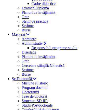
Cadre didactice
Examen Diplomă
Planuri de invățământ
Orar
Stagii de practică
Sesiune
Burse
Masterat
Admitere
Administrativ
Responsabili programe studiu
Disertație
Planuri de invățământ
Orar
Cercetare științifică/Practică
Sesiune
Burse
Șc.Doctorală
Misiune si istoric
Program doctoral
Doctoranzi
Teze de doctorat
Structura SD IIR
Studii Postdoctorale
Conducători de doctorat