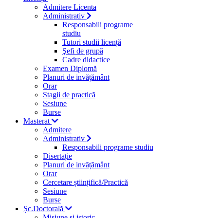
Admitere Licenta
Administrativ
Responsabili programe
studiu
Tutori studii licență
Şefi de grupă
Cadre didactice
Examen Diplomă
Planuri de invățământ
Orar
Stagii de practică
Sesiune
Burse
Masterat
Admitere
Administrativ
Responsabili programe studiu
Disertație
Planuri de invățământ
Orar
Cercetare științifică/Practică
Sesiune
Burse
Șc.Doctorală
Misiune si istoric