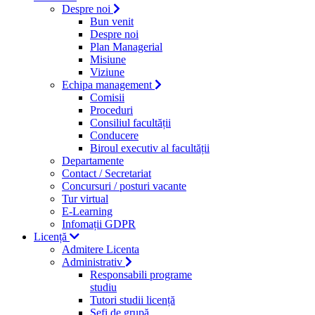
Despre noi
Bun venit
Despre noi
Plan Managerial
Misiune
Viziune
Echipa management
Comisii
Proceduri
Consiliul facultății
Conducere
Biroul executiv al facultății
Departamente
Contact / Secretariat
Concursuri / posturi vacante
Tur virtual
E-Learning
Infomații GDPR
Licență
Admitere Licenta
Administrativ
Responsabili programe
studiu
Tutori studii licență
Şefi de grupă