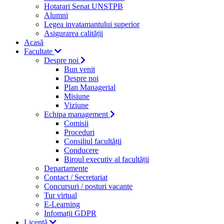
Hotarari Senat UNSTPB
Alumni
Legea invatamantului superior
Asigurarea calității
Acasă
Facultate
Despre noi
Bun venit
Despre noi
Plan Managerial
Misiune
Viziune
Echipa management
Comisii
Proceduri
Consiliul facultății
Conducere
Biroul executiv al facultății
Departamente
Contact / Secretariat
Concursuri / posturi vacante
Tur virtual
E-Learning
Infomații GDPR
Licență