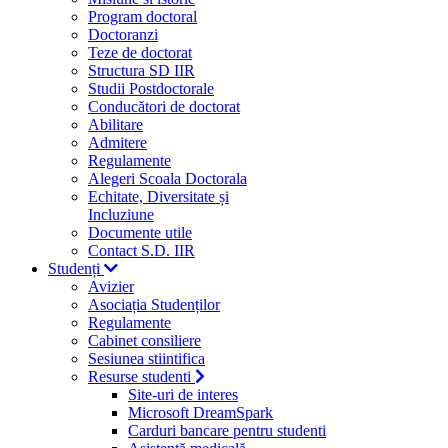
Program doctoral
Doctoranzi
Teze de doctorat
Structura SD IIR
Studii Postdoctorale
Conducători de doctorat
Abilitare
Admitere
Regulamente
Alegeri Scoala Doctorala
Echitate, Diversitate și
Incluziune
Documente utile
Contact S.D. IIR
Studenți
Avizier
Asociația Studenților
Regulamente
Cabinet consiliere
Sesiunea stiintifica
Resurse studenti
Site-uri de interes
Microsoft DreamSpark
Carduri bancare pentru studenti