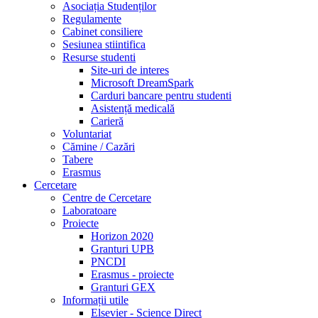
Asociația Studenților
Regulamente
Cabinet consiliere
Sesiunea stiintifica
Resurse studenti
Site-uri de interes
Microsoft DreamSpark
Carduri bancare pentru studenti
Asistență medicală
Carieră
Voluntariat
Cămine / Cazări
Tabere
Erasmus
Cercetare
Centre de Cercetare
Laboratoare
Proiecte
Horizon 2020
Granturi UPB
PNCDI
Erasmus - proiecte
Granturi GEX
Informații utile
Elsevier - Science Direct