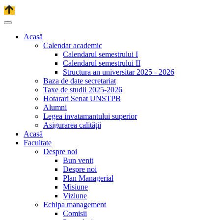
Acasă
Calendar academic
Calendarul semestrului I
Calendarul semestrului II
Structura an universitar 2025 - 2026
Baza de date secretariat
Taxe de studii 2025-2026
Hotarari Senat UNSTPB
Alumni
Legea invatamantului superior
Asigurarea calității
Acasă
Facultate
Despre noi
Bun venit
Despre noi
Plan Managerial
Misiune
Viziune
Echipa management
Comisii