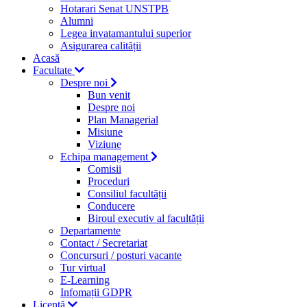
Hotarari Senat UNSTPB
Alumni
Legea invatamantului superior
Asigurarea calității
Acasă
Facultate
Despre noi
Bun venit
Despre noi
Plan Managerial
Misiune
Viziune
Echipa management
Comisii
Proceduri
Consiliul facultății
Conducere
Biroul executiv al facultății
Departamente
Contact / Secretariat
Concursuri / posturi vacante
Tur virtual
E-Learning
Infomații GDPR
Licență