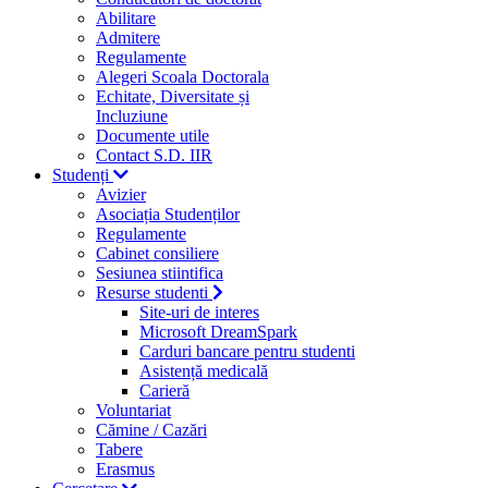
Abilitare
Admitere
Regulamente
Alegeri Scoala Doctorala
Echitate, Diversitate și
Incluziune
Documente utile
Contact S.D. IIR
Studenți
Avizier
Asociația Studenților
Regulamente
Cabinet consiliere
Sesiunea stiintifica
Resurse studenti
Site-uri de interes
Microsoft DreamSpark
Carduri bancare pentru studenti
Asistență medicală
Carieră
Voluntariat
Cămine / Cazări
Tabere
Erasmus