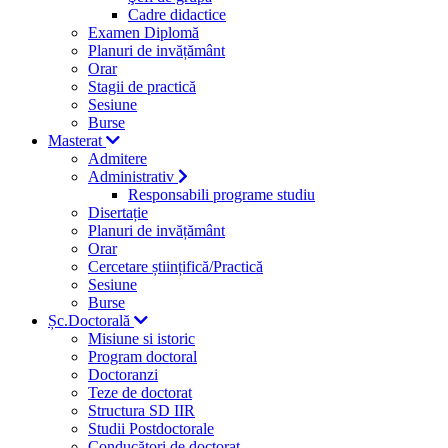
Cadre didactice
Examen Diplomă
Planuri de invățământ
Orar
Stagii de practică
Sesiune
Burse
Masterat
Admitere
Administrativ
Responsabili programe studiu
Disertație
Planuri de invățământ
Orar
Cercetare științifică/Practică
Sesiune
Burse
Șc.Doctorală
Misiune si istoric
Program doctoral
Doctoranzi
Teze de doctorat
Structura SD IIR
Studii Postdoctorale
Conducători de doctorat