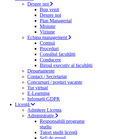
Despre noi
Bun venit
Despre noi
Plan Managerial
Misiune
Viziune
Echipa management
Comisii
Proceduri
Consiliul facultății
Conducere
Biroul executiv al facultății
Departamente
Contact / Secretariat
Concursuri / posturi vacante
Tur virtual
E-Learning
Infomații GDPR
Licență
Admitere Licenta
Administrativ
Responsabili programe
studiu
Tutori studii licență
Şefi de grupă