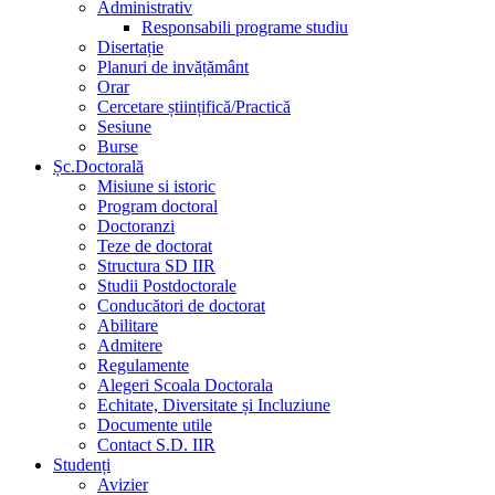
Administrativ
Responsabili programe studiu
Disertație
Planuri de invățământ
Orar
Cercetare științifică/Practică
Sesiune
Burse
Șc.Doctorală
Misiune si istoric
Program doctoral
Doctoranzi
Teze de doctorat
Structura SD IIR
Studii Postdoctorale
Conducători de doctorat
Abilitare
Admitere
Regulamente
Alegeri Scoala Doctorala
Echitate, Diversitate și Incluziune
Documente utile
Contact S.D. IIR
Studenți
Avizier