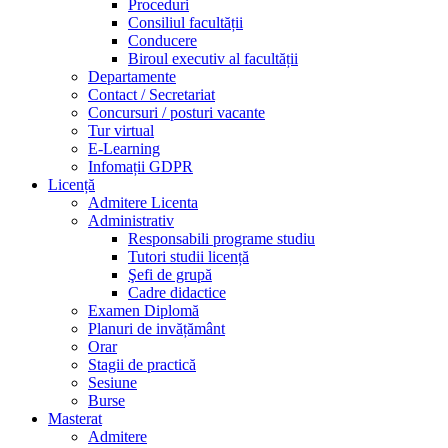
Proceduri
Consiliul facultății
Conducere
Biroul executiv al facultății
Departamente
Contact / Secretariat
Concursuri / posturi vacante
Tur virtual
E-Learning
Infomații GDPR
Licență
Admitere Licenta
Administrativ
Responsabili programe studiu
Tutori studii licență
Şefi de grupă
Cadre didactice
Examen Diplomă
Planuri de invățământ
Orar
Stagii de practică
Sesiune
Burse
Masterat
Admitere