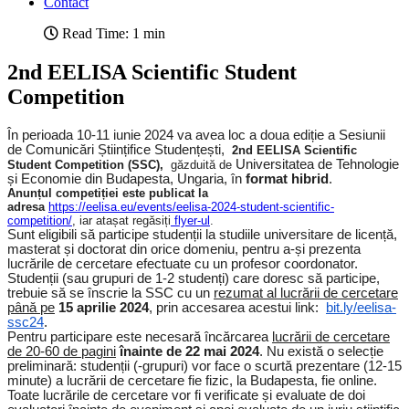
Contact
Read Time: 1 min
2nd EELISA Scientific Student
Competition
În perioada 10-11 iunie 2024 va avea loc a doua ediție a Sesiunii
de Comunicări Științifice Studențești,
2nd EELISA Scientific
Universitatea de Tehnologie
Student Competition (SSC),
găzduită de
și Economie din Budapesta, Ungaria, în
format hibrid
.
Anunțul competiției este publicat la
adresa
https://eelisa.eu/events/eelisa-2024-student-scientific-
competition/
, iar atașat regăsiți
flyer-ul
.
Sunt eligibili să participe studenții la studiile universitare de licență,
masterat și doctorat din orice domeniu, pentru a-și prezenta
lucrările de cercetare efectuate cu un profesor coordonator.
Studenții (sau grupuri de 1-2 studenți) care doresc să participe,
trebuie să se înscrie la SSC cu un
rezumat al lucrării de cercetare
până pe
15 aprilie 2024
, prin accesarea acestui link:
bit.ly/eelisa-
ssc24
.
Pentru participare este necesară încărcarea
lucrării de cercetare
de 20-60 de pagini
înainte de 22 mai 2024
. Nu există o selecție
preliminară: studenții (-grupuri) vor face o scurtă prezentare (12-15
minute) a lucrării de cercetare fie fizic, la Budapesta, fie online.
Toate lucrările de cercetare vor fi verificate și evaluate de doi