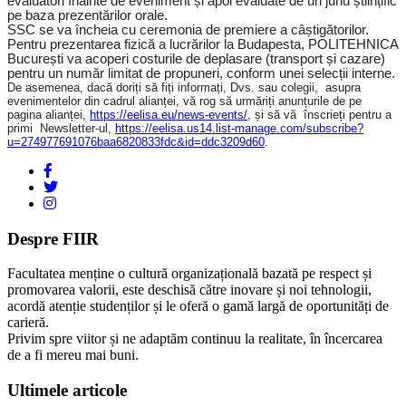
evaluatori înainte de eveniment și apoi evaluate de un juriu științific
pe baza prezentărilor orale.
SSC se va încheia cu ceremonia de premiere a câștigătorilor.
Pentru prezentarea fizică a lucrărilor la Budapesta, POLITEHNICA
București va acoperi costurile de deplasare (transport și cazare)
pentru un număr limitat de propuneri, conform unei selecții interne.
De asemenea, dacă doriți să fiți informați, Dvs. sau colegii, asupra
evenimentelor din cadrul alianței, vă rog să urmăriți anunțurile de pe
pagina alianței,
https://eelisa.eu/news-events/
, și să vă înscrieți pentru a
primi Newsletter-ul,
https://eelisa.us14.list-manage.com/subscribe?
u=274977691076baa6820833fdc&id=ddc3209d60
.
Despre FIIR
Facultatea menține o cultură organizațională bazată pe respect și
promovarea valorii, este deschisă către inovare și noi tehnologii,
acordă atenție studenților și le oferă o gamă largă de oportunități de
carieră.
Privim spre viitor și ne adaptăm continuu la realitate, în încercarea
de a fi mereu mai buni.
Ultimele articole