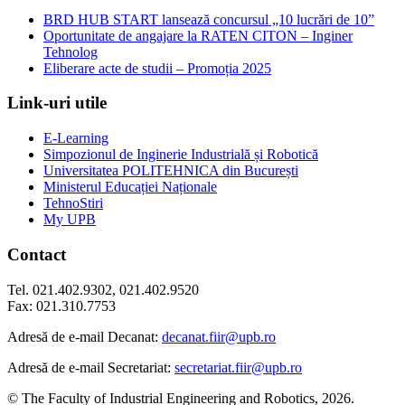
BRD HUB START lansează concursul „10 lucrări de 10”
Oportunitate de angajare la RATEN CITON – Inginer
Tehnolog
Eliberare acte de studii – Promoția 2025
Link-uri utile
E-Learning
Simpozionul de Inginerie Industrială și Robotică
Universitatea POLITEHNICA din București
Ministerul Educației Naționale
TehnoStiri
My UPB
Contact
Tel. 021.402.9302, 021.402.9520
Fax: 021.310.7753
Adresă de e-mail Decanat:
decanat.fiir@upb.ro
Adresă de e-mail Secretariat:
secretariat.fiir@upb.ro
© The Faculty of Industrial Engineering and Robotics, 2026.