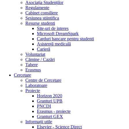
Asociația Studenților
Regulamente
Cabinet consiliere
Sesiunea stiintifica
Resurse studenti
Site-uri de interes
Microsoft DreamSpark
Carduri bancare pentru studenti
Asistență medicală
Carieră
Voluntariat
Cămine / Cazări
Tabere
Erasmus
Cercetare
Centre de Cercetare
Laboratoare
Proiecte
Horizon 2020
Granturi UPB
PNCDI
Erasmus - proiecte
Granturi GEX
Informații utile
Elsevier - Science Direct