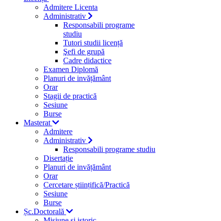
Admitere Licenta
Administrativ
Responsabili programe
studiu
Tutori studii licență
Şefi de grupă
Cadre didactice
Examen Diplomă
Planuri de invățământ
Orar
Stagii de practică
Sesiune
Burse
Masterat
Admitere
Administrativ
Responsabili programe studiu
Disertație
Planuri de invățământ
Orar
Cercetare științifică/Practică
Sesiune
Burse
Șc.Doctorală
Misiune si istoric