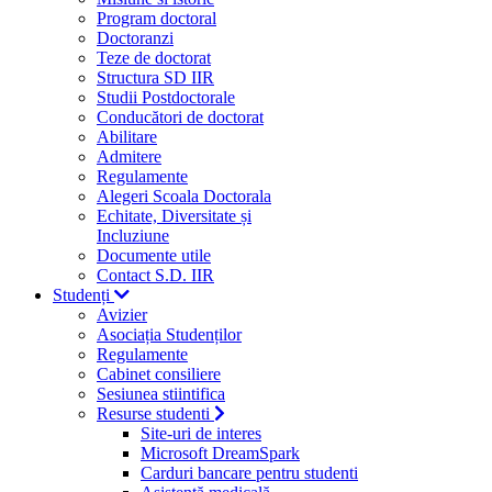
Program doctoral
Doctoranzi
Teze de doctorat
Structura SD IIR
Studii Postdoctorale
Conducători de doctorat
Abilitare
Admitere
Regulamente
Alegeri Scoala Doctorala
Echitate, Diversitate și
Incluziune
Documente utile
Contact S.D. IIR
Studenți
Avizier
Asociația Studenților
Regulamente
Cabinet consiliere
Sesiunea stiintifica
Resurse studenti
Site-uri de interes
Microsoft DreamSpark
Carduri bancare pentru studenti