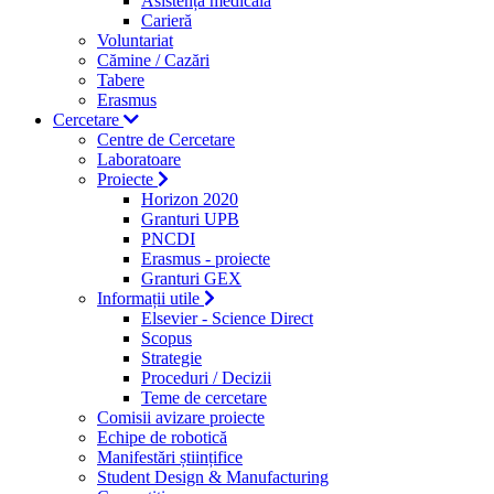
Asistență medicală
Carieră
Voluntariat
Cămine / Cazări
Tabere
Erasmus
Cercetare
Centre de Cercetare
Laboratoare
Proiecte
Horizon 2020
Granturi UPB
PNCDI
Erasmus - proiecte
Granturi GEX
Informații utile
Elsevier - Science Direct
Scopus
Strategie
Proceduri / Decizii
Teme de cercetare
Comisii avizare proiecte
Echipe de robotică
Manifestări științifice
Student Design & Manufacturing