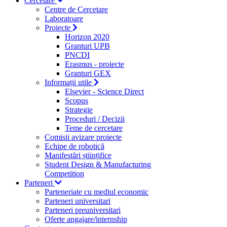
Cercetare
Centre de Cercetare
Laboratoare
Proiecte
Horizon 2020
Granturi UPB
PNCDI
Erasmus - proiecte
Granturi GEX
Informații utile
Elsevier - Science Direct
Scopus
Strategie
Proceduri / Decizii
Teme de cercetare
Comisii avizare proiecte
Echipe de robotică
Manifestări științifice
Student Design & Manufacturing
Competition
Parteneri
Parteneriate cu mediul economic
Parteneri universitari
Parteneri preuniversitari
Oferte angajare/internship