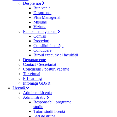
Despre noi
Bun venit
Despre noi
Plan Managerial
Misiune
Viziune
Echipa management
Comisii
Proceduri
Consiliul facultății
Conducere
Biroul executiv al facultății
Departamente
Contact / Secretariat
Concursuri / posturi vacante
Tur virtual
E-Learning
Infomații GDPR
Licență
Admitere Licenta
Administrativ
Responsabili programe
studiu
Tutori studii licență
Şefi de grupă