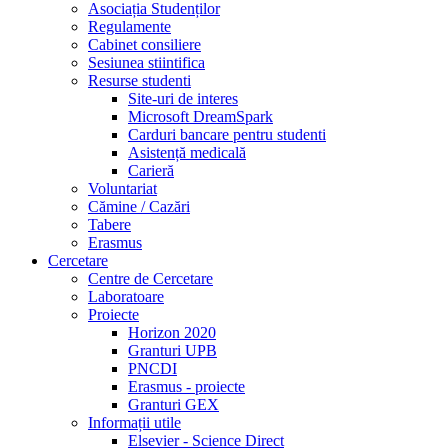
Asociația Studenților
Regulamente
Cabinet consiliere
Sesiunea stiintifica
Resurse studenti
Site-uri de interes
Microsoft DreamSpark
Carduri bancare pentru studenti
Asistență medicală
Carieră
Voluntariat
Cămine / Cazări
Tabere
Erasmus
Cercetare
Centre de Cercetare
Laboratoare
Proiecte
Horizon 2020
Granturi UPB
PNCDI
Erasmus - proiecte
Granturi GEX
Informații utile
Elsevier - Science Direct