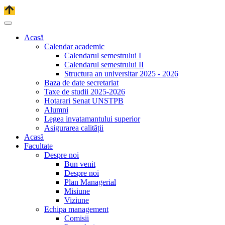
Acasă
Calendar academic
Calendarul semestrului I
Calendarul semestrului II
Structura an universitar 2025 - 2026
Baza de date secretariat
Taxe de studii 2025-2026
Hotarari Senat UNSTPB
Alumni
Legea invatamantului superior
Asigurarea calității
Acasă
Facultate
Despre noi
Bun venit
Despre noi
Plan Managerial
Misiune
Viziune
Echipa management
Comisii