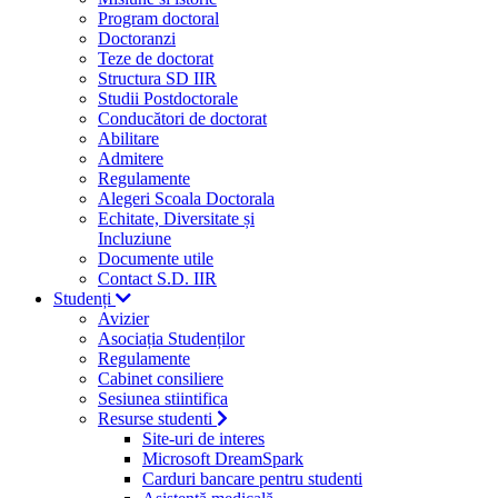
Program doctoral
Doctoranzi
Teze de doctorat
Structura SD IIR
Studii Postdoctorale
Conducători de doctorat
Abilitare
Admitere
Regulamente
Alegeri Scoala Doctorala
Echitate, Diversitate și
Incluziune
Documente utile
Contact S.D. IIR
Studenți
Avizier
Asociația Studenților
Regulamente
Cabinet consiliere
Sesiunea stiintifica
Resurse studenti
Site-uri de interes
Microsoft DreamSpark
Carduri bancare pentru studenti