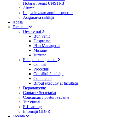
Hotarari Senat UNSTPB
Alumni
Legea invatamantului superior
Asigurarea calității
Acasă
Facultate
Despre noi
Bun venit
Despre noi
Plan Managerial
Misiune
Viziune
Echipa management
Comisii
Proceduri
Consiliul facultății
Conducere
Biroul executiv al facultății
Departamente
Contact / Secretariat
Concursuri / posturi vacante
Tur virtual
E-Learning
Infomații GDPR
Licență