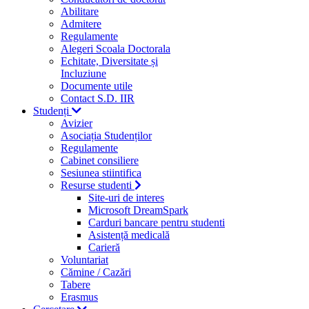
Abilitare
Admitere
Regulamente
Alegeri Scoala Doctorala
Echitate, Diversitate și
Incluziune
Documente utile
Contact S.D. IIR
Studenți
Avizier
Asociația Studenților
Regulamente
Cabinet consiliere
Sesiunea stiintifica
Resurse studenti
Site-uri de interes
Microsoft DreamSpark
Carduri bancare pentru studenti
Asistență medicală
Carieră
Voluntariat
Cămine / Cazări
Tabere
Erasmus