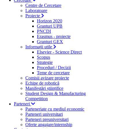
Cercetare
Centre de Cercetare
Laboratoare
Proiecte
Horizon 2020
Granturi UPB
PNCDI
Erasmus - proiecte
Granturi GEX
Informații utile
Elsevier - Science Direct
Scopus
Strategie
Proceduri / Decizii
Teme de cercetare
Comisii avizare proiecte
Echipe de robotică
Manifestări științifice
Student Design & Manufacturing
Competition
Parteneri
Parteneriate cu mediul economic
Parteneri universitari
Parteneri preuniversitari
Oferte angajare/internship