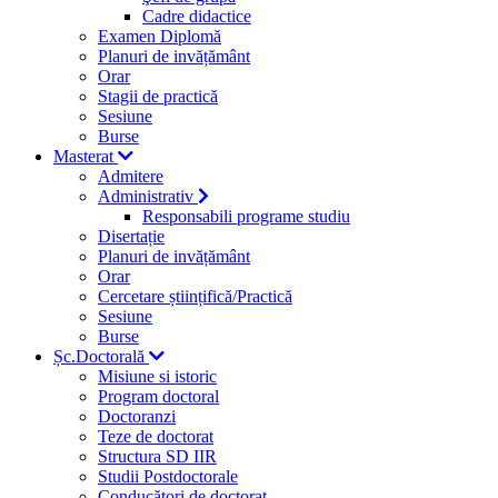
Cadre didactice
Examen Diplomă
Planuri de invățământ
Orar
Stagii de practică
Sesiune
Burse
Masterat
Admitere
Administrativ
Responsabili programe studiu
Disertație
Planuri de invățământ
Orar
Cercetare științifică/Practică
Sesiune
Burse
Șc.Doctorală
Misiune si istoric
Program doctoral
Doctoranzi
Teze de doctorat
Structura SD IIR
Studii Postdoctorale
Conducători de doctorat