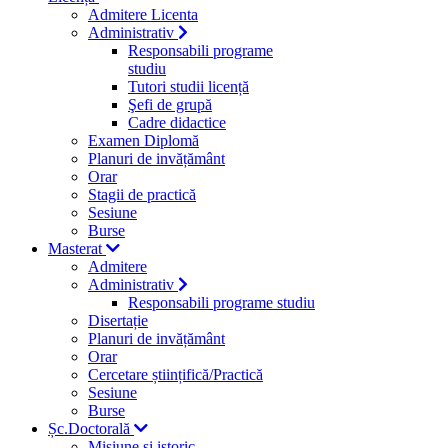
Admitere Licenta
Administrativ
Responsabili programe
studiu
Tutori studii licență
Şefi de grupă
Cadre didactice
Examen Diplomă
Planuri de invățământ
Orar
Stagii de practică
Sesiune
Burse
Masterat
Admitere
Administrativ
Responsabili programe studiu
Disertație
Planuri de invățământ
Orar
Cercetare științifică/Practică
Sesiune
Burse
Șc.Doctorală
Misiune si istoric