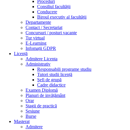
Proceduri
Consiliul facultății
Conducere
Biroul executiv al facultății
Departamente
Contact / Secretariat
Concursuri / posturi vacante
Tur virtual
E-Learning
Infomații GDPR
Licență
Admitere Licenta
Administrativ
Responsabili programe studiu
Tutori studii licență
Şefi de grupă
Cadre didactice
Examen Diplomă
Planuri de invățământ
Orar
Stagii de practică
Sesiune
Burse
Masterat
Admitere