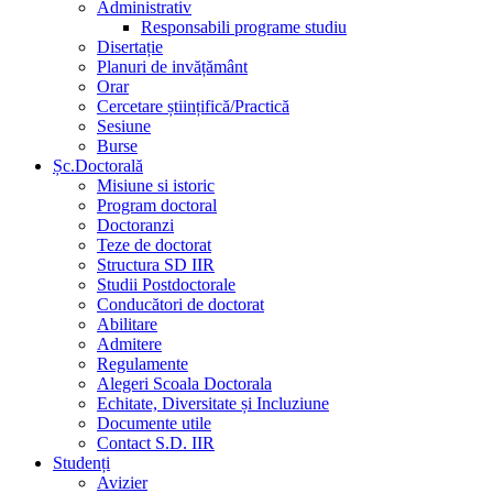
Administrativ
Responsabili programe studiu
Disertație
Planuri de invățământ
Orar
Cercetare științifică/Practică
Sesiune
Burse
Șc.Doctorală
Misiune si istoric
Program doctoral
Doctoranzi
Teze de doctorat
Structura SD IIR
Studii Postdoctorale
Conducători de doctorat
Abilitare
Admitere
Regulamente
Alegeri Scoala Doctorala
Echitate, Diversitate și Incluziune
Documente utile
Contact S.D. IIR
Studenți
Avizier