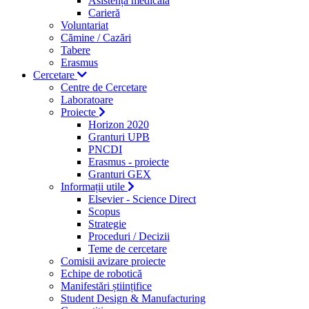
Asistență medicală
Carieră
Voluntariat
Cămine / Cazări
Tabere
Erasmus
Cercetare
Centre de Cercetare
Laboratoare
Proiecte
Horizon 2020
Granturi UPB
PNCDI
Erasmus - proiecte
Granturi GEX
Informații utile
Elsevier - Science Direct
Scopus
Strategie
Proceduri / Decizii
Teme de cercetare
Comisii avizare proiecte
Echipe de robotică
Manifestări științifice
Student Design & Manufacturing