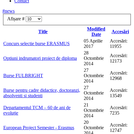
Contact
#news
Afișare #
Modified
Title
Accesări
Date
05 Aprilie
Accesări:
Concurs selectie burse ERASMUS
2017
11955
28
Accesări:
Optiuni indrumatori proiect de diploma
Octombrie
12173
2014
27
Accesări:
Burse FULBRIGHT
Octombrie
12968
2014
27
Burse pentru cadre didactice, doctoranzi,
Accesări:
Octombrie
absolventi si studenti
13549
2014
21
Departamentul TCM – 60 de ani de
Accesări:
Octombrie
evoluție
7235
2014
20
Accesări:
European Project Semester - Erasmus
Octombrie
12747
2014