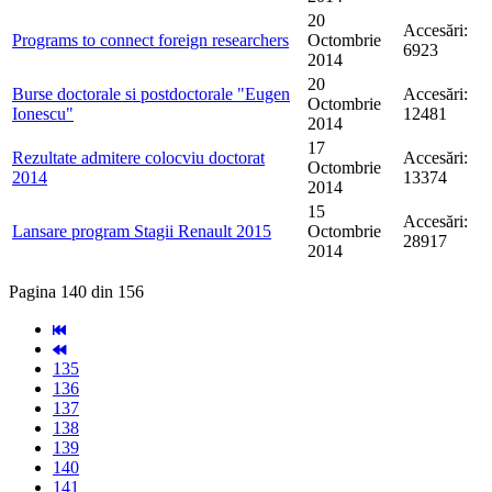
20
Accesări:
Programs to connect foreign researchers
Octombrie
6923
2014
20
Burse doctorale si postdoctorale "Eugen
Accesări:
Octombrie
Ionescu"
12481
2014
17
Rezultate admitere colocviu doctorat
Accesări:
Octombrie
2014
13374
2014
15
Accesări:
Lansare program Stagii Renault 2015
Octombrie
28917
2014
Pagina 140 din 156
135
136
137
138
139
140
141