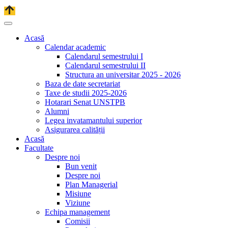
Acasă
Calendar academic
Calendarul semestrului I
Calendarul semestrului II
Structura an universitar 2025 - 2026
Baza de date secretariat
Taxe de studii 2025-2026
Hotarari Senat UNSTPB
Alumni
Legea invatamantului superior
Asigurarea calității
Acasă
Facultate
Despre noi
Bun venit
Despre noi
Plan Managerial
Misiune
Viziune
Echipa management
Comisii