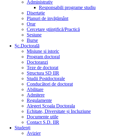
Administrativ
Responsabili programe studiu
Disertație
Planuri de invățământ
Orar
Cercetare științifică/Practică
Sesiune
Burse
Șc.Doctorală
Misiune si istoric
Program doctoral
Doctoranzi
Teze de doctorat
Structura SD IIR
Studii Postdoctorale
Conducători de doctorat
Abilitare
Admitere
Regulamente
Alegeri Scoala Doctorala
Echitate, Diversitate și Incluziune
Documente utile
Contact S.D. IIR
Studenți
Avizier