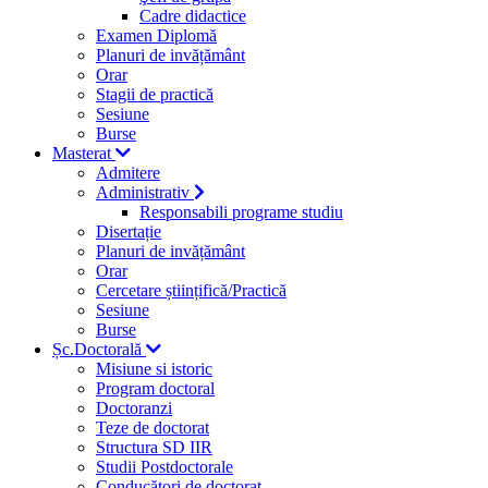
Cadre didactice
Examen Diplomă
Planuri de invățământ
Orar
Stagii de practică
Sesiune
Burse
Masterat
Admitere
Administrativ
Responsabili programe studiu
Disertație
Planuri de invățământ
Orar
Cercetare științifică/Practică
Sesiune
Burse
Șc.Doctorală
Misiune si istoric
Program doctoral
Doctoranzi
Teze de doctorat
Structura SD IIR
Studii Postdoctorale
Conducători de doctorat