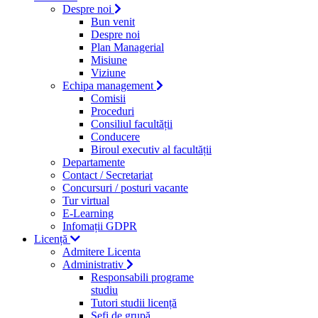
Despre noi
Bun venit
Despre noi
Plan Managerial
Misiune
Viziune
Echipa management
Comisii
Proceduri
Consiliul facultății
Conducere
Biroul executiv al facultății
Departamente
Contact / Secretariat
Concursuri / posturi vacante
Tur virtual
E-Learning
Infomații GDPR
Licență
Admitere Licenta
Administrativ
Responsabili programe
studiu
Tutori studii licență
Şefi de grupă