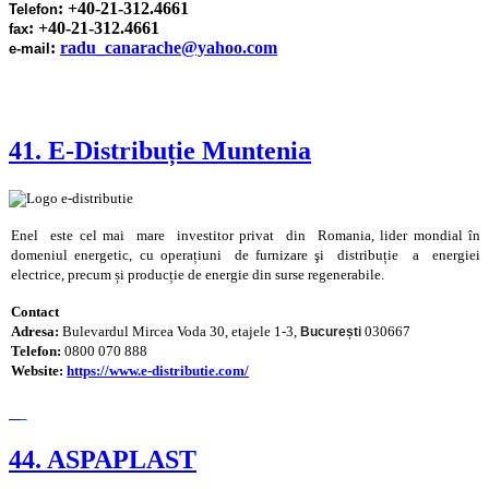
: +40-21-312.4661
Telefon
: +40-21-312.4661
fax
:
radu_canarache@yahoo.com
e-mail
41. E-Distribuție Muntenia
Enel este cel mai mare investitor privat din Romania, lider mondial în
domeniul energetic,
cu operațiuni de furnizare şi distribuție a energiei
electrice, precum și producție de energie din surse regenerabile.
Contact
Adresa:
Bulevardul Mircea Voda 30, etajele 1-3,
030667
București
Telefon:
0800 070 888
Website:
https://www.e-distributie.com/
44. ASPAPLAST