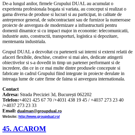
De-a lungul anilor, firmele Grupului DUAL au acumulat o
experienta profesionala bogata si variata, au conceput si realizat o
gama diversa de produse si lucrari si au participat, in calitate de
antreprenor general, de subcontractant sau de furnizor la numeroase
proiecte de anvergura de modernizare a infrastructurii pentru
domenii dinamice si cu impact major in economie: telecomunicatii,
industrie auto, constructii, transporturi, logistica si depozitare,
mentenanta industriala.
Grupul DUAL a dezvoltat cu partenerii sai interni si externi relatii de
afaceri flexibile, deschise, creative si mai ales, dedicate atingerii
obiectivelor si s-a dovedit in timp un partener performant si de
incredere, din ce in ce mai multe dintre produsele concepute si
fabricate in cadrul Grupului fiind integrate in proiecte derulate in
intreaga lume de catre firme de faima si anvergura internationala.
Contact
Adresa:
Strada Preciziei 3d, București 062202
Telefon:
+4021 425 67 70 /+4031 438 19 45 / +4037 273 23 40
/+4037 273 23 33
Email:
dualman@groupdual.ro
Website:
http://www.groupdual.ro/
45. ACAROM