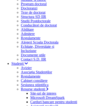
Program doctoral
Doctoranzi
Teze de doctorat
Structura SD IIR
Studii Postdoctorale
Conducători de doctorat
Abilitare
Admitere
Regulamente
Alegeri Scoala Doctorala
Echitate, Diversitate și
Incluziune
Documente utile
Contact S.D. IIR
Studenți
Avizier
Asociația Studenților
Regulamente
Cabinet consiliere
Sesiunea stiintifica
Resurse studenti
Site-uri de interes
Microsoft DreamSpark
Carduri bancare pentru studenti