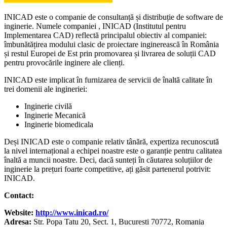
INICAD este o companie de consultanță și distribuție de software de
inginerie. Numele companiei , INICAD (Institutul pentru
Implementarea CAD) reflectă principalul obiectiv al companiei:
îmbunătățirea modului clasic de proiectare inginerească în România
și restul Europei de Est prin promovarea și livrarea de soluții CAD
pentru provocările inginere ale clienți.
INICAD este implicat în furnizarea de servicii de înaltă calitate în
trei domenii ale ingineriei:
Inginerie civilă
Inginerie Mecanică
Inginerie biomedicala
Deși INICAD este o companie relativ tânără, expertiza recunoscută
la nivel internațional a echipei noastre este o garanție pentru calitatea
înaltă a muncii noastre. Deci, dacă sunteți în căutarea soluțiilor de
inginerie la prețuri foarte competitive, ați găsit partenerul potrivit:
INICAD.
Contact:
Website:
http://www.inicad.ro/
Adresa:
Str. Popa Tatu 20, Sect. 1, Bucuresti 70772, Romania