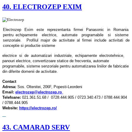
40. ELECTROZEP EXIM
Electrozep Exim este reprezentanta firmei Panasonic in Romania
pentru echipamente electrice, automate programabile si sisteme
senzoriale. Profilul major de activitate al firmei include activitati de
conceptie si productie sisteme
electrice si de automatizari industriale, echipamente electrotehnice,
panouri electrice, convertizoare statice de frecventa, automate
programabile, sisteme senzoriale pentru automatizarea liniilor de fabricatie
din diferite domenii de activitate.
Contact
Adresa:
Sos. Oltenitei, 206F, Popesti-Leordeni
Email:
electrozep@electrozep.ro
Telefoane:
021.361.51.68 / 0728.444.905 / 0723.340.473 / 0788.444.904
/ 0788.444.905
Website:
https://electrozep.ro/
43. CAMARAD SERV