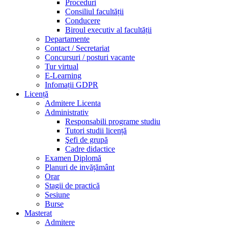
Proceduri
Consiliul facultății
Conducere
Biroul executiv al facultății
Departamente
Contact / Secretariat
Concursuri / posturi vacante
Tur virtual
E-Learning
Infomații GDPR
Licență
Admitere Licenta
Administrativ
Responsabili programe studiu
Tutori studii licență
Şefi de grupă
Cadre didactice
Examen Diplomă
Planuri de invățământ
Orar
Stagii de practică
Sesiune
Burse
Masterat
Admitere