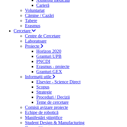
Asistență medicală
Carieră
Voluntariat
Cămine / Cazări
Tabere
Erasmus
Cercetare
Centre de Cercetare
Laboratoare
Proiecte
Horizon 2020
Granturi UPB
PNCDI
Erasmus - proiecte
Granturi GEX
Informații utile
Elsevier - Science Direct
Scopus
Strategie
Proceduri / Decizii
Teme de cercetare
Comisii avizare proiecte
Echipe de robotică
Manifestări științifice
Student Design & Manufacturing