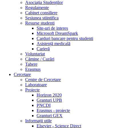
Asociația Studenților
Regulamente
Cabinet consiliere
Sesiunea stiintifica
Resurse studenti
Site-uri de interes
Microsoft DreamSpark
Carduri bancare pentru studenti
Asistență medicală
Carieră
Voluntariat
Cămine / Cazări
Tabere
Erasmus
Cercetare
Centre de Cercetare
Laboratoare
Proiecte
Horizon 2020
Granturi UPB
PNCDI
Erasmus - proiecte
Granturi GEX
Informații utile
Elsevier - Science Direct