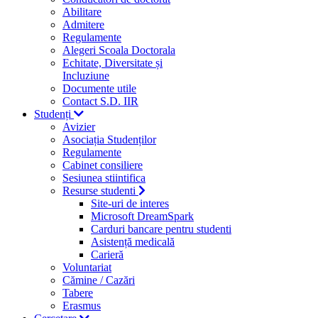
Abilitare
Admitere
Regulamente
Alegeri Scoala Doctorala
Echitate, Diversitate și
Incluziune
Documente utile
Contact S.D. IIR
Studenți
Avizier
Asociația Studenților
Regulamente
Cabinet consiliere
Sesiunea stiintifica
Resurse studenti
Site-uri de interes
Microsoft DreamSpark
Carduri bancare pentru studenti
Asistență medicală
Carieră
Voluntariat
Cămine / Cazări
Tabere
Erasmus