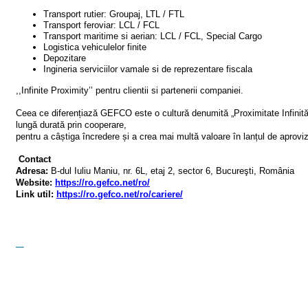
Transport rutier: Groupaj, LTL / FTL
Transport feroviar: LCL / FCL
Transport maritime si aerian: LCL / FCL, Special Cargo
Logistica vehiculelor finite
Depozitare
Ingineria serviciilor vamale si de reprezentare fiscala
,,Infinite Proximity’’ pentru clientii si partenerii companiei.
Ceea ce diferențiază GEFCO este o cultură denumită „Proximitate Infinită” 
lungă durată prin cooperare,
pentru a câștiga încredere și a crea mai multă valoare în lanțul de aprovi
Contact
Adresa:
B-dul Iuliu Maniu, nr. 6L, etaj 2,
sector 6, Bucureşti,
România
Website:
https://ro.gefco.net/ro/
Link util:
https://ro.gefco.net/ro/cariere/