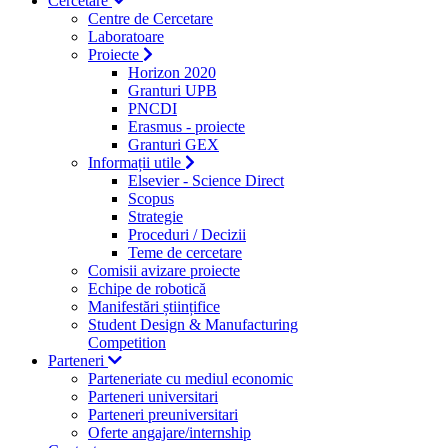
Cercetare
Centre de Cercetare
Laboratoare
Proiecte
Horizon 2020
Granturi UPB
PNCDI
Erasmus - proiecte
Granturi GEX
Informații utile
Elsevier - Science Direct
Scopus
Strategie
Proceduri / Decizii
Teme de cercetare
Comisii avizare proiecte
Echipe de robotică
Manifestări științifice
Student Design & Manufacturing
Competition
Parteneri
Parteneriate cu mediul economic
Parteneri universitari
Parteneri preuniversitari
Oferte angajare/internship