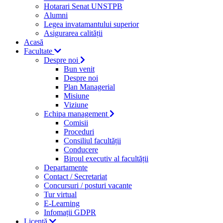
Hotarari Senat UNSTPB
Alumni
Legea invatamantului superior
Asigurarea calității
Acasă
Facultate
Despre noi
Bun venit
Despre noi
Plan Managerial
Misiune
Viziune
Echipa management
Comisii
Proceduri
Consiliul facultății
Conducere
Biroul executiv al facultății
Departamente
Contact / Secretariat
Concursuri / posturi vacante
Tur virtual
E-Learning
Infomații GDPR
Licență