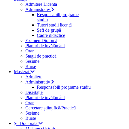
Admitere Licenta
Administrativ
Responsabili programe
studiu
Tutori studii licență
Şefi de grupă
Cadre didactice
Examen Diplomă
Planuri de invățământ
Orar
Stagii de practică
Sesiune
Burse
Masterat
Admitere
Administrativ
Responsabili programe studiu
Disertație
Planuri de invățământ
Orar
Cercetare științifică/Practică
Sesiune
Burse
Șc.Doctorală
Misiune si istoric