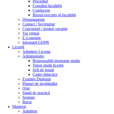
Proceduri
Consiliul facultății
Conducere
Biroul executiv al facultății
Departamente
Contact / Secretariat
Concursuri / posturi vacante
Tur virtual
E-Learning
Infomații GDPR
Licență
Admitere Licenta
Administrativ
Responsabili programe studiu
Tutori studii licență
Şefi de grupă
Cadre didactice
Examen Diplomă
Planuri de invățământ
Orar
Stagii de practică
Sesiune
Burse
Masterat
Admitere