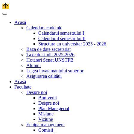
Acasă
Calendar academic
Calendarul semestrului I
Calendarul semestrului II
Structura an universitar 2025 - 2026
Baza de date secretariat
Taxe de studii 2025-2026
Hotarari Senat UNSTPB
Alumni
Legea invatamantului superior
Asigurarea calității
Acasă
Facultate
Despre noi
Bun venit
Despre noi
Plan Managerial
Misiune
Viziune
Echipa management
Comisii