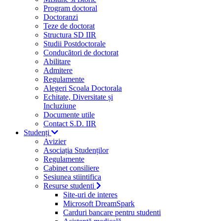
Program doctoral
Doctoranzi
Teze de doctorat
Structura SD IIR
Studii Postdoctorale
Conducători de doctorat
Abilitare
Admitere
Regulamente
Alegeri Scoala Doctorala
Echitate, Diversitate și
Incluziune
Documente utile
Contact S.D. IIR
Studenți
Avizier
Asociația Studenților
Regulamente
Cabinet consiliere
Sesiunea stiintifica
Resurse studenti
Site-uri de interes
Microsoft DreamSpark
Carduri bancare pentru studenti