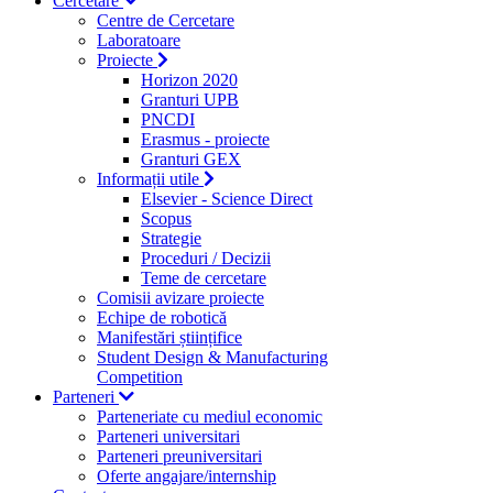
Cercetare
Centre de Cercetare
Laboratoare
Proiecte
Horizon 2020
Granturi UPB
PNCDI
Erasmus - proiecte
Granturi GEX
Informații utile
Elsevier - Science Direct
Scopus
Strategie
Proceduri / Decizii
Teme de cercetare
Comisii avizare proiecte
Echipe de robotică
Manifestări științifice
Student Design & Manufacturing
Competition
Parteneri
Parteneriate cu mediul economic
Parteneri universitari
Parteneri preuniversitari
Oferte angajare/internship