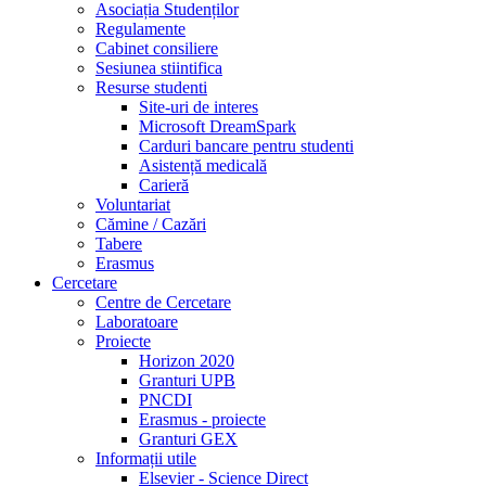
Asociația Studenților
Regulamente
Cabinet consiliere
Sesiunea stiintifica
Resurse studenti
Site-uri de interes
Microsoft DreamSpark
Carduri bancare pentru studenti
Asistență medicală
Carieră
Voluntariat
Cămine / Cazări
Tabere
Erasmus
Cercetare
Centre de Cercetare
Laboratoare
Proiecte
Horizon 2020
Granturi UPB
PNCDI
Erasmus - proiecte
Granturi GEX
Informații utile
Elsevier - Science Direct