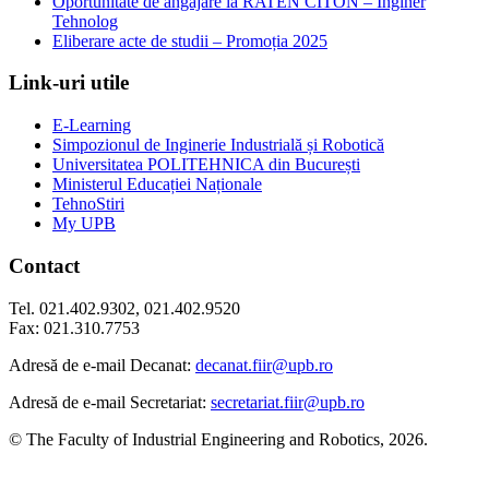
Oportunitate de angajare la RATEN CITON – Inginer
Tehnolog
Eliberare acte de studii – Promoția 2025
Link-uri utile
E-Learning
Simpozionul de Inginerie Industrială și Robotică
Universitatea POLITEHNICA din București
Ministerul Educației Naționale
TehnoStiri
My UPB
Contact
Tel. 021.402.9302, 021.402.9520
Fax: 021.310.7753
Adresă de e-mail Decanat:
decanat.fiir@upb.ro
Adresă de e-mail Secretariat:
secretariat.fiir@upb.ro
© The Faculty of Industrial Engineering and Robotics, 2026.