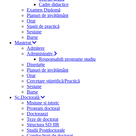
Cadre didactice
Examen Diplomă
Planuri de invățământ
Orar
Stagii de practică
Sesiune
Burse
Masterat
Admitere
Administrativ
Responsabili programe studiu
Disertație
Planuri de invățământ
Orar
Cercetare științifică/Practică
Sesiune
Burse
Șc.Doctorală
Misiune si istoric
Program doctoral
Doctoranzi
Teze de doctorat
Structura SD IIR
Studii Postdoctorale
Conducători de doctorat