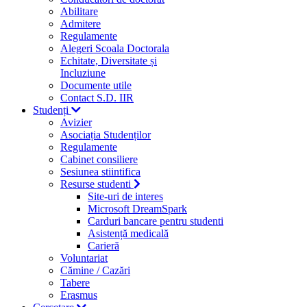
Abilitare
Admitere
Regulamente
Alegeri Scoala Doctorala
Echitate, Diversitate și
Incluziune
Documente utile
Contact S.D. IIR
Studenți
Avizier
Asociația Studenților
Regulamente
Cabinet consiliere
Sesiunea stiintifica
Resurse studenti
Site-uri de interes
Microsoft DreamSpark
Carduri bancare pentru studenti
Asistență medicală
Carieră
Voluntariat
Cămine / Cazări
Tabere
Erasmus