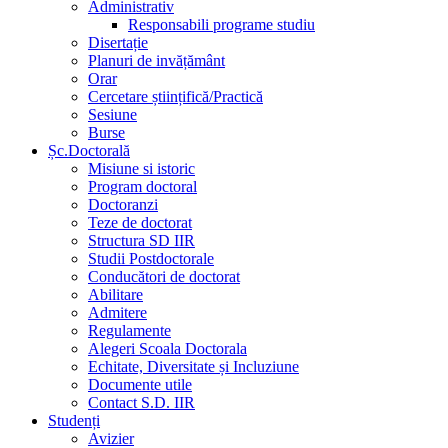
Administrativ
Responsabili programe studiu
Disertație
Planuri de invățământ
Orar
Cercetare științifică/Practică
Sesiune
Burse
Șc.Doctorală
Misiune si istoric
Program doctoral
Doctoranzi
Teze de doctorat
Structura SD IIR
Studii Postdoctorale
Conducători de doctorat
Abilitare
Admitere
Regulamente
Alegeri Scoala Doctorala
Echitate, Diversitate și Incluziune
Documente utile
Contact S.D. IIR
Studenți
Avizier