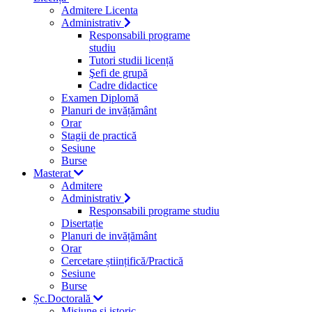
Admitere Licenta
Administrativ
Responsabili programe
studiu
Tutori studii licență
Şefi de grupă
Cadre didactice
Examen Diplomă
Planuri de invățământ
Orar
Stagii de practică
Sesiune
Burse
Masterat
Admitere
Administrativ
Responsabili programe studiu
Disertație
Planuri de invățământ
Orar
Cercetare științifică/Practică
Sesiune
Burse
Șc.Doctorală
Misiune si istoric