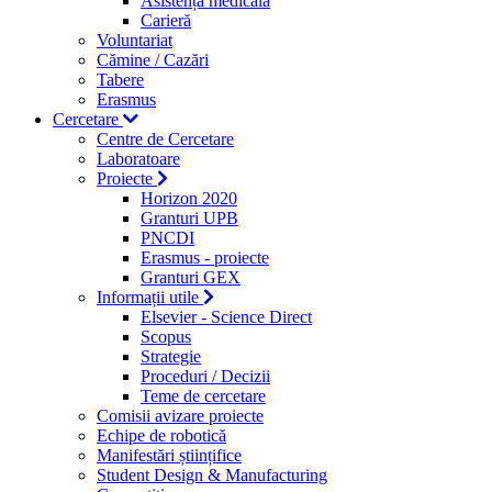
Asistență medicală
Carieră
Voluntariat
Cămine / Cazări
Tabere
Erasmus
Cercetare
Centre de Cercetare
Laboratoare
Proiecte
Horizon 2020
Granturi UPB
PNCDI
Erasmus - proiecte
Granturi GEX
Informații utile
Elsevier - Science Direct
Scopus
Strategie
Proceduri / Decizii
Teme de cercetare
Comisii avizare proiecte
Echipe de robotică
Manifestări științifice
Student Design & Manufacturing