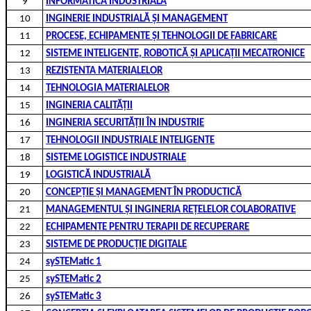
9
INFORMATICĂ INDUSTRIALĂ
10
INGINERIE INDUSTRIALĂ ȘI MANAGEMENT
11
PROCESE, ECHIPAMENTE ȘI TEHNOLOGII DE FABRICARE
12
SISTEME INTELIGENTE, ROBOTICĂ ȘI APLICAȚII MECATRONICE
13
REZISTENTA MATERIALELOR
14
TEHNOLOGIA MATERIALELOR
15
INGINERIA CALITĂȚII
16
INGINERIA SECURITĂŢII ÎN INDUSTRIE
17
TEHNOLOGII INDUSTRIALE INTELIGENTE
18
SISTEME LOGISTICE INDUSTRIALE
19
LOGISTICĂ INDUSTRIALĂ
20
CONCEPȚIE ȘI MANAGEMENT ÎN PRODUCTICĂ
21
MANAGEMENTUL ȘI INGINERIA REȚELELOR COLABORATIVE
22
ECHIPAMENTE PENTRU TERAPII DE RECUPERARE
23
SISTEME DE PRODUCȚIE DIGITALE
24
sySTEMatic 1
25
sySTEMatic 2
26
sySTEMatic 3