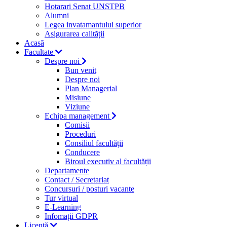
Hotarari Senat UNSTPB
Alumni
Legea invatamantului superior
Asigurarea calității
Acasă
Facultate
Despre noi
Bun venit
Despre noi
Plan Managerial
Misiune
Viziune
Echipa management
Comisii
Proceduri
Consiliul facultății
Conducere
Biroul executiv al facultății
Departamente
Contact / Secretariat
Concursuri / posturi vacante
Tur virtual
E-Learning
Infomații GDPR
Licență