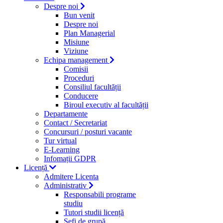
Despre noi
Bun venit
Despre noi
Plan Managerial
Misiune
Viziune
Echipa management
Comisii
Proceduri
Consiliul facultății
Conducere
Biroul executiv al facultății
Departamente
Contact / Secretariat
Concursuri / posturi vacante
Tur virtual
E-Learning
Infomații GDPR
Licență
Admitere Licenta
Administrativ
Responsabili programe
studiu
Tutori studii licență
Şefi de grupă