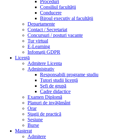
Proceduri
Consiliul facultății
Conducere
Biroul executiv al facultății
Departamente
Contact / Secretariat
Concursuri / posturi vacante
Tur virtual
E-Learning
Infomații GDPR
Licență
Admitere Licenta
Administrativ
Responsabili programe studiu
Tutori studii licență
Şefi de grupă
Cadre didactice
Examen Diplomă
Planuri de invățământ
Orar
Stagii de practică
Sesiune
Burse
Masterat
Admitere