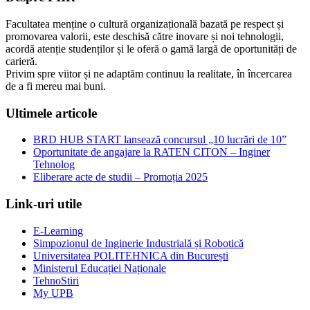
Facultatea menține o cultură organizațională bazată pe respect și
promovarea valorii, este deschisă către inovare și noi tehnologii,
acordă atenție studenților și le oferă o gamă largă de oportunități de
carieră.
Privim spre viitor și ne adaptăm continuu la realitate, în încercarea
de a fi mereu mai buni.
Ultimele articole
BRD HUB START lansează concursul „10 lucrări de 10”
Oportunitate de angajare la RATEN CITON – Inginer
Tehnolog
Eliberare acte de studii – Promoția 2025
Link-uri utile
E-Learning
Simpozionul de Inginerie Industrială și Robotică
Universitatea POLITEHNICA din București
Ministerul Educației Naționale
TehnoStiri
My UPB