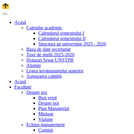
Acasă
Calendar academic
Calendarul semestrului I
Calendarul semestrului II
Structura an universitar 2025 - 2026
Baza de date secretariat
Taxe de studii 2025-2026
Hotarari Senat UNSTPB
Alumni
Legea invatamantului superior
Asigurarea calității
Acasă
Facultate
Despre noi
Bun venit
Despre noi
Plan Managerial
Misiune
Viziune
Echipa management
Comisii