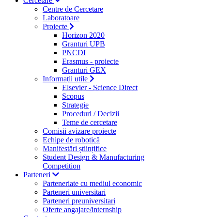
Cercetare
Centre de Cercetare
Laboratoare
Proiecte
Horizon 2020
Granturi UPB
PNCDI
Erasmus - proiecte
Granturi GEX
Informații utile
Elsevier - Science Direct
Scopus
Strategie
Proceduri / Decizii
Teme de cercetare
Comisii avizare proiecte
Echipe de robotică
Manifestări științifice
Student Design & Manufacturing
Competition
Parteneri
Parteneriate cu mediul economic
Parteneri universitari
Parteneri preuniversitari
Oferte angajare/internship