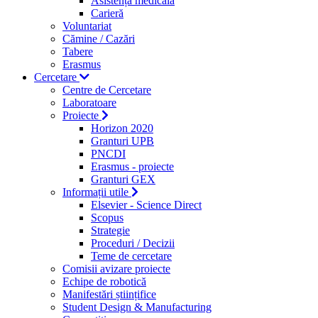
Asistență medicală
Carieră
Voluntariat
Cămine / Cazări
Tabere
Erasmus
Cercetare
Centre de Cercetare
Laboratoare
Proiecte
Horizon 2020
Granturi UPB
PNCDI
Erasmus - proiecte
Granturi GEX
Informații utile
Elsevier - Science Direct
Scopus
Strategie
Proceduri / Decizii
Teme de cercetare
Comisii avizare proiecte
Echipe de robotică
Manifestări științifice
Student Design & Manufacturing