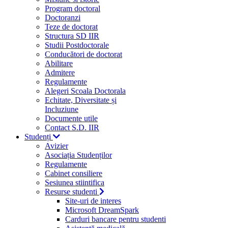
Program doctoral
Doctoranzi
Teze de doctorat
Structura SD IIR
Studii Postdoctorale
Conducători de doctorat
Abilitare
Admitere
Regulamente
Alegeri Scoala Doctorala
Echitate, Diversitate și
Incluziune
Documente utile
Contact S.D. IIR
Studenți
Avizier
Asociația Studenților
Regulamente
Cabinet consiliere
Sesiunea stiintifica
Resurse studenti
Site-uri de interes
Microsoft DreamSpark
Carduri bancare pentru studenti