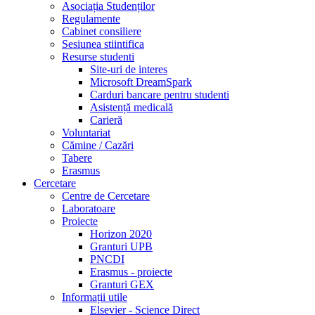
Asociația Studenților
Regulamente
Cabinet consiliere
Sesiunea stiintifica
Resurse studenti
Site-uri de interes
Microsoft DreamSpark
Carduri bancare pentru studenti
Asistență medicală
Carieră
Voluntariat
Cămine / Cazări
Tabere
Erasmus
Cercetare
Centre de Cercetare
Laboratoare
Proiecte
Horizon 2020
Granturi UPB
PNCDI
Erasmus - proiecte
Granturi GEX
Informații utile
Elsevier - Science Direct