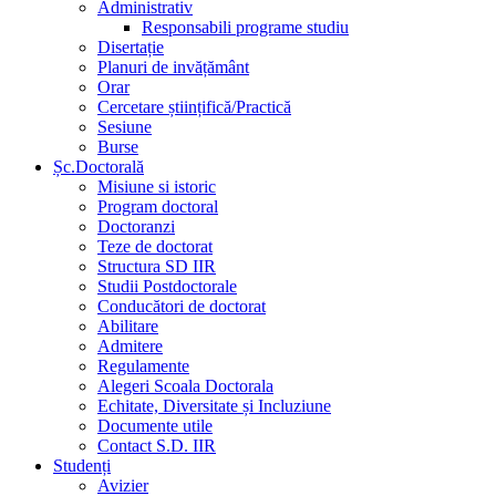
Administrativ
Responsabili programe studiu
Disertație
Planuri de invățământ
Orar
Cercetare științifică/Practică
Sesiune
Burse
Șc.Doctorală
Misiune si istoric
Program doctoral
Doctoranzi
Teze de doctorat
Structura SD IIR
Studii Postdoctorale
Conducători de doctorat
Abilitare
Admitere
Regulamente
Alegeri Scoala Doctorala
Echitate, Diversitate și Incluziune
Documente utile
Contact S.D. IIR
Studenți
Avizier