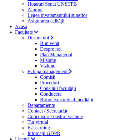
Hotarari Senat UNSTPB
Alumni
Legea invatamantului superior
Asigurarea calității
Acasă
Facultate
Despre noi
Bun venit
Despre noi
Plan Managerial
Misiune
Viziune
Echipa management
Comisii
Proceduri
Consiliul facultății
Conducere
Biroul executiv al facultății
Departamente
Contact / Secretariat
Concursuri / posturi vacante
Tur virtual
E-Learning
Infomații GDPR
Licență