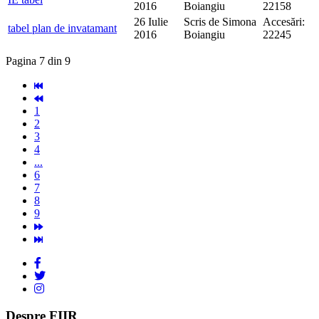
2016
Boiangiu
22158
26 Iulie
Scris de Simona
Accesări:
tabel plan de invatamant
2016
Boiangiu
22245
Pagina 7 din 9
1
2
3
4
...
6
7
8
9
Despre FIIR