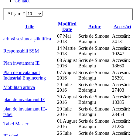
Contact
Afișare #
Modified
Title
Autor
Accesări
Date
07 Mai
Scris de Simona
Accesări:
arhivă sesiunea știintifica
2018
Boiangiu
24131
14 Martie
Scris de Simona
Accesări:
Responsabili SSM
2018
Boiangiu
10247
08 August
Scris de Simona
Accesări:
Plan invatamant IE
2016
Boiangiu
18660
Plan de invatamant
07 August
Scris de Simona
Accesări:
Industrial Engineering
2016
Boiangiu
25391
29 Iulie
Scris de Simona
Accesări:
Mobilitati arhiva
2016
Boiangiu
27403
30 August
Scris de Simona
Accesări:
plan de invatamant IE
2016
Boiangiu
18385
plan de invatamant IE-
29 Iulie
Scris de Simona
Accesări:
tabel
2016
Boiangiu
23454
01 August
Scris de Simona
Accesări:
Tabel Master
2016
Boiangiu
21286
26 Iulie
Scris de Simona
Accesări:
IE tabel