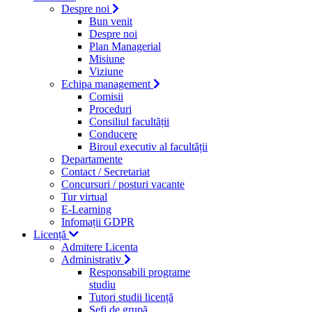
Despre noi
Bun venit
Despre noi
Plan Managerial
Misiune
Viziune
Echipa management
Comisii
Proceduri
Consiliul facultății
Conducere
Biroul executiv al facultății
Departamente
Contact / Secretariat
Concursuri / posturi vacante
Tur virtual
E-Learning
Infomații GDPR
Licență
Admitere Licenta
Administrativ
Responsabili programe
studiu
Tutori studii licență
Şefi de grupă