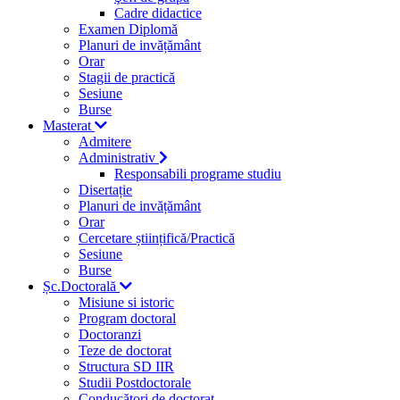
Cadre didactice
Examen Diplomă
Planuri de invățământ
Orar
Stagii de practică
Sesiune
Burse
Masterat
Admitere
Administrativ
Responsabili programe studiu
Disertație
Planuri de invățământ
Orar
Cercetare științifică/Practică
Sesiune
Burse
Șc.Doctorală
Misiune si istoric
Program doctoral
Doctoranzi
Teze de doctorat
Structura SD IIR
Studii Postdoctorale
Conducători de doctorat