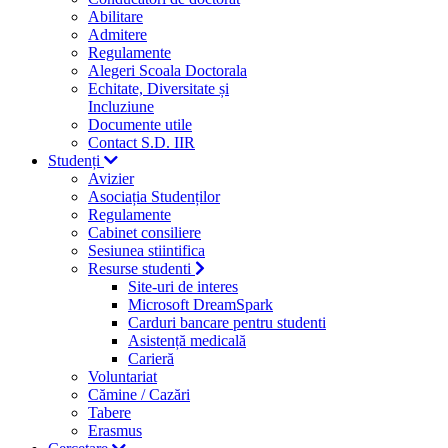
Abilitare
Admitere
Regulamente
Alegeri Scoala Doctorala
Echitate, Diversitate și
Incluziune
Documente utile
Contact S.D. IIR
Studenți
Avizier
Asociația Studenților
Regulamente
Cabinet consiliere
Sesiunea stiintifica
Resurse studenti
Site-uri de interes
Microsoft DreamSpark
Carduri bancare pentru studenti
Asistență medicală
Carieră
Voluntariat
Cămine / Cazări
Tabere
Erasmus