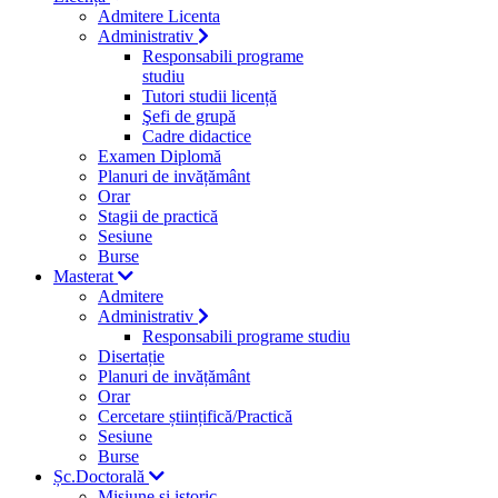
Admitere Licenta
Administrativ
Responsabili programe
studiu
Tutori studii licență
Şefi de grupă
Cadre didactice
Examen Diplomă
Planuri de invățământ
Orar
Stagii de practică
Sesiune
Burse
Masterat
Admitere
Administrativ
Responsabili programe studiu
Disertație
Planuri de invățământ
Orar
Cercetare științifică/Practică
Sesiune
Burse
Șc.Doctorală
Misiune si istoric